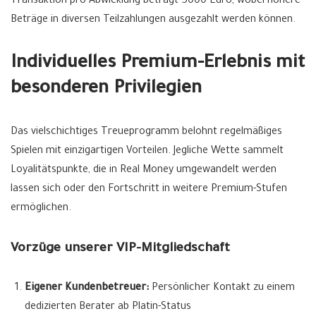
Transaktion pro Abwicklung beträgt 5000 Euro, wobei höhere
Beträge in diversen Teilzahlungen ausgezahlt werden können.
Individuelles Premium-Erlebnis mit
besonderen Privilegien
Das vielschichtiges Treueprogramm belohnt regelmäßiges
Spielen mit einzigartigen Vorteilen. Jegliche Wette sammelt
Loyalitätspunkte, die in Real Money umgewandelt werden
lassen sich oder den Fortschritt in weitere Premium-Stufen
ermöglichen.
Vorzüge unserer VIP-Mitgliedschaft
Eigener Kundenbetreuer:
Persönlicher Kontakt zu einem
dedizierten Berater ab Platin-Status