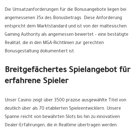
Die Umsatzanforderungen für die Bonusangebote liegen bei
angemessenen 35x des Bonusbetrags. Diese Anforderung
entspricht dem Marktstandard und ist von der maltesischen
Gaming Authority als angemessen bewertet – eine bestätigte
Realität, die in den MGA-Richtlinien zur gerechten
Bonusgestaltung dokumentiert ist.
Breitgefächertes Spielangebot für
erfahrene Spieler
Unser Casino zeigt über 3500 präzise ausgewählte Titel von
deutlich über als 70 etablierten Spieleentwicklern. Unsere
Spanne reicht von bewährten Slots bis hin zu innovativen
Dealer-Erfahrungen, die in Realtime übertragen werden.