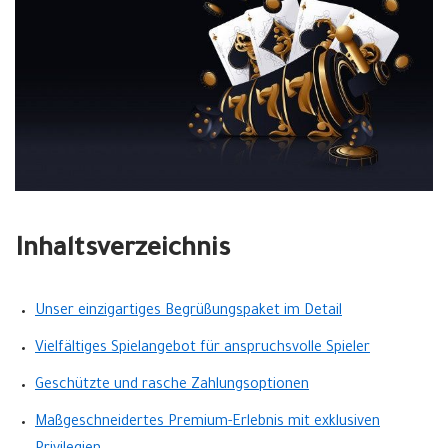
Inhaltsverzeichnis
Unser einzigartiges Begrüßungspaket im Detail
Vielfältiges Spielangebot für anspruchsvolle Spieler
Geschützte und rasche Zahlungsoptionen
Maßgeschneidertes Premium-Erlebnis mit exklusiven