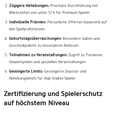
Zügigere Abhebungen:
Prioritäre Durchführung mit
Wartezeiten von unter 12 h für Premium-Spieler
Individuelle Prämien:
Persönliche Offerten basierend auf
den Spielpräferenzen
Geburtstagsüberraschungen:
Besondere Gaben und
Geschenkpakete zu besonderen Anlässen
Teilnahmen zu Veranstaltungen:
Zugriff zu Turnieren,
Gewinnspielen und speziellen Veranstaltungen
Gesteigerte Limits:
Gesteigerte Deposit- und
Abhebungslimits für High-Stakes-Spieler
Zertifizierung und Spielerschutz
auf höchstem Niveau