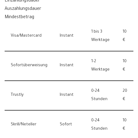
Einzahlungsdauer
Auszahlungsdauer
Mindestbetrag
1 bis 3
10
Visa/Mastercard
Instant
Werktage
€
1-2
10
Sofortüberweisung
Instant
Werktage
€
0-24
20
Trustly
Instant
Stunden
€
0-24
10
Skrill/Neteller
Sofort
Stunden
€