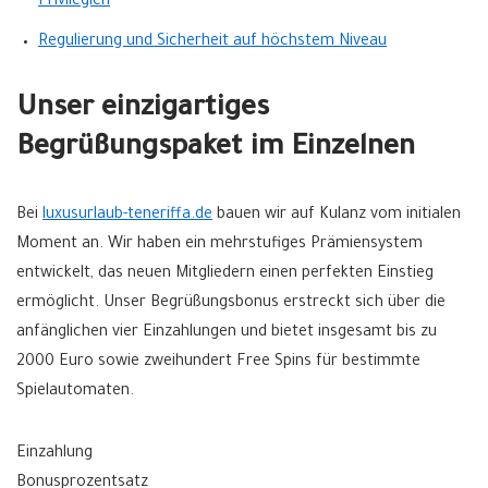
Privilegien
Regulierung und Sicherheit auf höchstem Niveau
Unser einzigartiges
Begrüßungspaket im Einzelnen
Bei
luxusurlaub-teneriffa.de
bauen wir auf Kulanz vom initialen
Moment an. Wir haben ein mehrstufiges Prämiensystem
entwickelt, das neuen Mitgliedern einen perfekten Einstieg
ermöglicht. Unser Begrüßungsbonus erstreckt sich über die
anfänglichen vier Einzahlungen und bietet insgesamt bis zu
2000 Euro sowie zweihundert Free Spins für bestimmte
Spielautomaten.
Einzahlung
Bonusprozentsatz