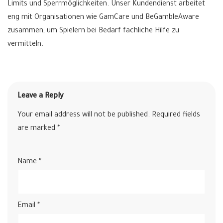
Limits und Sperrmöglichkeiten. Unser Kundendienst arbeitet
eng mit Organisationen wie GamCare und BeGambleAware
zusammen, um Spielern bei Bedarf fachliche Hilfe zu
vermitteln.
Leave a Reply
Your email address will not be published.
Required fields
are marked
*
Name
*
Email
*