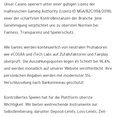
Unser Casino operiert unter einer gültigen Lizenz der
maltesischen Gaming Authority (Lizenz-ID MGA/B2C/394/2018),
einer der schärfsten Kontrollinstanzen der Branche. Jene
Genehmigung verpflichtet uns zu obersten Normen bei
Fairness, Transparenz und Spielerschutz.
Alle Games werden kontinuierlich von neutralen Prüflaboren
wie eCOGRA und iTech Labs auf Zufallsfaktoren und Fairplay
überprüft. Die Auszahlungsquoten liegen im Schnitt bei 96,4%
und werden monatlich auf unserer Website veröffentlicht. Ihre
persönlichen Angaben werden mit modernster SSL-
Verschlüsselung nach Bankenniveau geschützt.
Kontrolliertes Spielen hat für die Plattform oberste
Wichtigkeit. Wir bieten weitreichende Instrumente zur
Selbstlimitierung, darunter Deposit-Limits, Loss-Limits, Zeit-