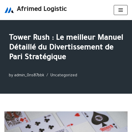
Afrimed Logistic
Skip
to
content
Tower Rush : Le meilleur Manuel
Détaillé du Divertissement de
Pari Stratégique
by
admin_0ns87bbk
Uncategorized