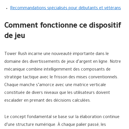
Recommandations spécialisés pour débutants et vétérans
Comment fonctionne ce dispositif
de jeu
Tower Rush incarne une nouveauté importante dans le
domaine des divertissements de jeux d’argent en ligne. Notre
mécanique combine intelligemment des composants de
stratégie tactique avec le frisson des mises conventionnels.
Chaque manche s’amorce avec une matrice verticale
constituée de divers niveaux que les utilisateurs doivent
escalader en prenant des décisions calculées.
Le concept fondamental se base sur la élaboration continue
d’une structure numérique. À chaque palier passé, les