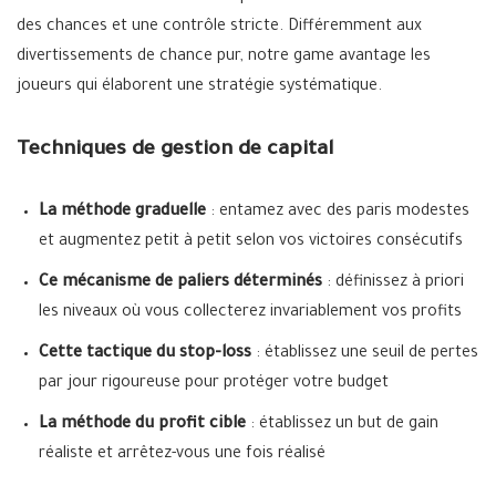
des chances et une contrôle stricte. Différemment aux
divertissements de chance pur, notre game avantage les
joueurs qui élaborent une stratégie systématique.
Techniques de gestion de capital
La méthode graduelle
: entamez avec des paris modestes
et augmentez petit à petit selon vos victoires consécutifs
Ce mécanisme de paliers déterminés
: définissez à priori
les niveaux où vous collecterez invariablement vos profits
Cette tactique du stop-loss
: établissez une seuil de pertes
par jour rigoureuse pour protéger votre budget
La méthode du profit cible
: établissez un but de gain
réaliste et arrêtez-vous une fois réalisé