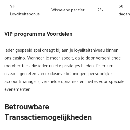
VIP
60
Wisselend per tier
25x
Loyaliteitsbonus
dagen
VIP programma Voordelen
Ieder gespeeld spel draagt bij aan je loyaliteitsniveau binnen
ons casino. Wanneer je meer speelt, ga je door verschillende
member tiers die ieder unieke privileges bieden. Premium
niveaus genieten van exclusieve beloningen, persoonlijke
accountmanagers, versnelde opnames en invites voor speciale
evenementen.
Betrouwbare
Transactiemogelijkheden