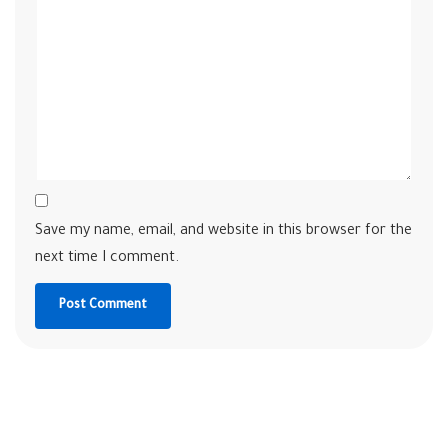
Save my name, email, and website in this browser for the
next time I comment.