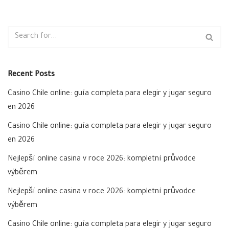
Recent Posts
Casino Chile online: guía completa para elegir y jugar seguro
en 2026
Casino Chile online: guía completa para elegir y jugar seguro
en 2026
Nejlepší online casina v roce 2026: kompletní průvodce
výběrem
Nejlepší online casina v roce 2026: kompletní průvodce
výběrem
Casino Chile online: guía completa para elegir y jugar seguro