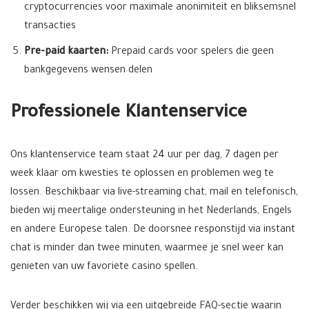
cryptocurrencies voor maximale anonimiteit en bliksemsnel
transacties
Pre-paid kaarten:
Prepaid cards voor spelers die geen
bankgegevens wensen delen
Professionele Klantenservice
Ons klantenservice team staat 24 uur per dag, 7 dagen per
week klaar om kwesties te oplossen en problemen weg te
lossen. Beschikbaar via live-streaming chat, mail en telefonisch,
bieden wij meertalige ondersteuning in het Nederlands, Engels
en andere Europese talen. De doorsnee responstijd via instant
chat is minder dan twee minuten, waarmee je snel weer kan
genieten van uw favoriete casino spellen.
Verder beschikken wij via een uitgebreide FAQ-sectie waarin