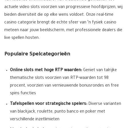
actuele video slots voorzien van progressieve hoofdprijzen, wij
bieden diversiteit die op elke wens voldoet. Onze real-time
casino categorie brengt de echte sfeer van ‘n fysiek casino
meteen naar jouw beeldscherm, met professionele dealers die
live spellen hosten.
Populaire Spelcategorieën
Online slots met hoge RTP waarden:
Geniet van talrijke
thematische slots voorzien van RTP-waarden tot 98
procent, voorzien van vernieuwende bonusrondes en free
spins functies
Tafelspellen voor strategische spelers:
Diverse varianten
van blackjack, roulette, punto banco en poker met
verschillende inzetlimieten