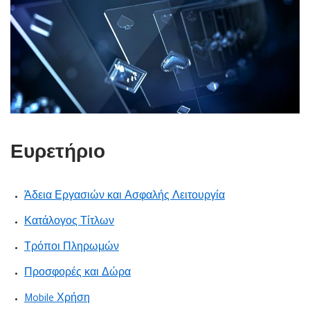
Ευρετήριο
Άδεια Εργασιών και Ασφαλής Λειτουργία
Κατάλογος Τίτλων
Τρόποι Πληρωμών
Προσφορές και Δώρα
Mobile Χρήση