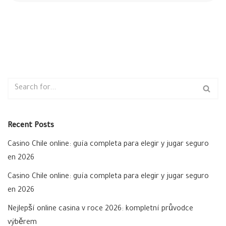
Recent Posts
Casino Chile online: guía completa para elegir y jugar seguro
en 2026
Casino Chile online: guía completa para elegir y jugar seguro
en 2026
Nejlepší online casina v roce 2026: kompletní průvodce
výběrem