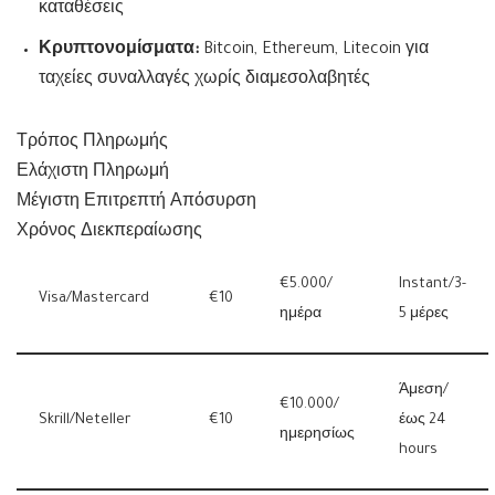
καταθέσεις
Κρυπτονομίσματα:
Bitcoin, Ethereum, Litecoin για
ταχείες συναλλαγές χωρίς διαμεσολαβητές
Τρόπος Πληρωμής
Ελάχιστη Πληρωμή
Μέγιστη Επιτρεπτή Απόσυρση
Χρόνος Διεκπεραίωσης
€5.000/
Instant/3-
Visa/Mastercard
€10
ημέρα
5 μέρες
Άμεση/
€10.000/
Skrill/Neteller
€10
έως 24
ημερησίως
hours