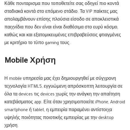
Κάθε πονταρισμα που τοποθετείτε σας οδηγεί πιο κοντά
σταδιακά κοντά στο επόμενο στάδιο. Τα VIP παίκτες μας
απολαμβάνουν επίσης πλούσια είσοδο σε αποκλειστικά
παιχνίδια που δεν είναι είναι διαθέσιμα στο ευρύ κόσμο,
καθώς και και εξατομικευμένες επιβραβεύσεις φτιαγμένες
με κριτήριο το τύπο gaming τους.
Mobile Χρήση
Η mobile υπηρεσία μας έχει δημιουργηθεί με σύγχρονη
τεχνολογία HTML5, εγγυώμενη απρόσκοπτη λειτουργία σε
όλα τα devices τις devices χωρίς την ανάγκη την απαίτηση
κατεβάσματος app. Είτε όταν χρησιμοποιείτε iPhone, Android
smartphone ή tablet, η εμπειρία παραμένει αντίστοιχα
υψηλής ποιότητας ποιοτικής εμπειρίας με την desktop
χρήση.