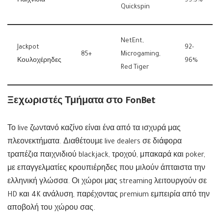
Παιχνίδια
99.5%
Quickspin
NetEnt,
Jackpot
92-
85+
Microgaming,
Κουλοχέρηδες
96%
Red Tiger
Ξεχωριστές Τμήματα στο FonBet
Το live ζωντανό καζίνο είναι ένα από τα ισχυρά μας
πλεονεκτήματα. Διαθέτουμε live dealers σε διάφορα
τραπέζια παιχνιδιού blackjack, τροχού, μπακαρά και poker,
με επαγγελματίες κρουπιέρηδες που μιλούν άπταιστα την
ελληνική γλώσσα. Οι χώροι μας streaming λειτουργούν σε
HD και 4K ανάλυση, παρέχοντας premium εμπειρία από την
αποβολή του χώρου σας.