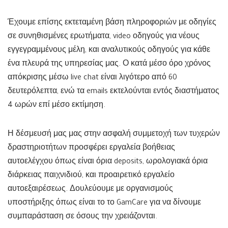
Έχουμε επίσης εκτεταμένη βάση πληροφοριών με οδηγίες
σε συνηθισμένες ερωτήματα, video οδηγούς για νέους
εγγεγραμμένους μέλη, και αναλυτικούς οδηγούς για κάθε
ένα πλευρά της υπηρεσίας μας. Ο κατά μέσο όρο χρόνος
απόκρισης μέσω live chat είναι λιγότερο από 60
δευτερόλεπτα, ενώ τα emails εκτελούνται εντός διαστήματος
4 ωρών επί μέσο εκτίμηση.
Η δέσμευσή μας μας στην ασφαλή συμμετοχή των τυχερών
δραστηριοτήτων προσφέρει εργαλεία βοήθειας
αυτοελέγχου όπως είναι όρια deposits, ωρολογιακά όρια
διάρκειας παιχνιδιού, και προαιρετικό εργαλείο
αυτοεξαιρέσεως. Δουλεύουμε με οργανισμούς
υποστήριξης όπως είναι το το GamCare για να δίνουμε
συμπαράσταση σε όσους την χρειάζονται.