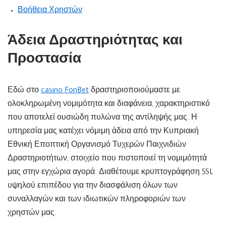
Βοήθεια Χρηστών
Άδεια Δραστηριότητας και
Προστασία
Εδώ στο
casino FonBet
δραστηριοποιούμαστε με
ολοκληρωμένη νομιμότητα και διαφάνεια, χαρακτηριστικό
που αποτελεί ουσιώδη πυλώνα της αντίληψής μας. Η
υπηρεσία μας κατέχει νόμιμη άδεια από την Κυπριακή
Εθνική Εποπτική Οργανισμό Τυχερών Παιχνιδιών
Δραστηριοτήτων, στοιχείο που πιστοποιεί τη νομιμότητά
μας στην εγχώρια αγορά. Διαθέτουμε κρυπτογράφηση SSL
υψηλού επιπέδου για την διασφάλιση όλων των
συναλλαγών και των ιδιωτικών πληροφοριών των
χρηστών μας.