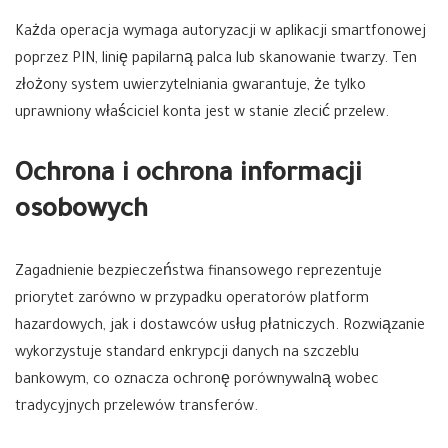
Każda operacja wymaga autoryzacji w aplikacji smartfonowej
poprzez PIN, linię papilarną palca lub skanowanie twarzy. Ten
złożony system uwierzytelniania gwarantuje, że tylko
uprawniony właściciel konta jest w stanie zlecić przelew.
Ochrona i ochrona informacji
osobowych
Zagadnienie bezpieczeństwa finansowego reprezentuje
priorytet zarówno w przypadku operatorów platform
hazardowych, jak i dostawców usług płatniczych. Rozwiązanie
wykorzystuje standard enkrypcji danych na szczeblu
bankowym, co oznacza ochronę porównywalną wobec
tradycyjnych przelewów transferów.