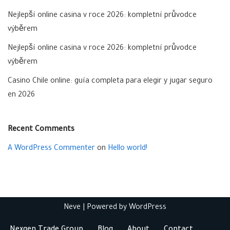
Nejlepší online casina v roce 2026: kompletní průvodce
výběrem
Nejlepší online casina v roce 2026: kompletní průvodce
výběrem
Casino Chile online: guía completa para elegir y jugar seguro
en 2026
Recent Comments
A WordPress Commenter
on
Hello world!
Neve
| Powered by
WordPress