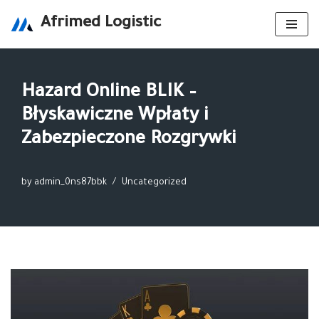
Afrimed Logistic
Skip
to
content
Hazard Online BLIK –
Błyskawiczne Wpłaty i
Zabezpieczone Rozgrywki
by
admin_0ns87bbk
Uncategorized