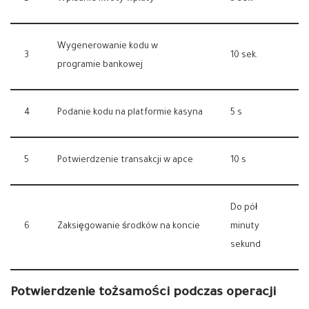
Wygenerowanie kodu w
3
10 sek.
programie bankowej
4
Podanie kodu na platformie kasyna
5 s
5
Potwierdzenie transakcji w apce
10 s
Do pół
6
Zaksięgowanie środków na koncie
minuty
sekund
Potwierdzenie tożsamości podczas operacji