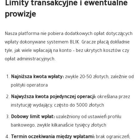
Limity transakcyjne i ewentualne
prowizje
Nasza platforma nie pobiera dodatkowych opłat dotyczących
wpłaty dokonywane systemem BLIK. Gracze płacą dokładnie
tyle, jak wiele wpłacają na konto – bez ukrytych kosztów czy
opłat administracyjnych.
Najniższa kwota wpłaty:
zwykle 20-50 złotych, zależnie od
polityki operatora
Najwyższa kwota pojedynczej operacji:
określana przez
instytucję wydający, często do 5000 złotych
Dobowy limit wpłat:
uzależniony od ustawień profilu
bankowego, zwykle kilkanaście tysięcy złotych
Termin oczekiwania między wpłatami:
brak ograniczeń,