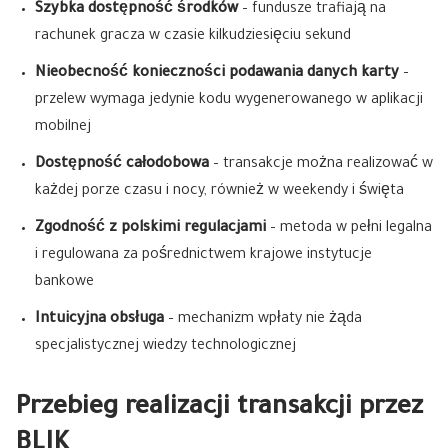
Szybka dostępność środków
– fundusze trafiają na
rachunek gracza w czasie kilkudziesięciu sekund
Nieobecność konieczności podawania danych karty
–
przelew wymaga jedynie kodu wygenerowanego w aplikacji
mobilnej
Dostępność całodobowa
– transakcje można realizować w
każdej porze czasu i nocy, również w weekendy i święta
Zgodność z polskimi regulacjami
– metoda w pełni legalna
i regulowana za pośrednictwem krajowe instytucje
bankowe
Intuicyjna obsługa
– mechanizm wpłaty nie żąda
specjalistycznej wiedzy technologicznej
Przebieg realizacji transakcji przez
BLIK