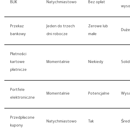
BLIK
Natychmiastowo
Bez opłat
wyso
Przekaz
Jeden do trzech
Zerowe lub
Duże
bankowy
dni robocze
małe
Płatności
kartowe
Momentalnie
Niekiedy
Soli
płatnicze
Portfele
Momentalnie
Potencjalne
Wyso
elektroniczne
Przedpłacone
Natychmiastowo
Tak
Śred
kupony