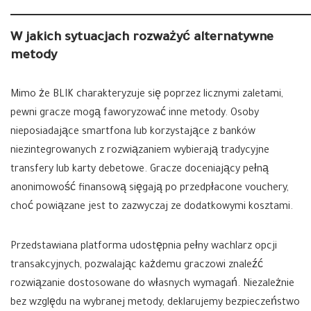
W jakich sytuacjach rozważyć alternatywne
metody
Mimo że BLIK charakteryzuje się poprzez licznymi zaletami,
pewni gracze mogą faworyzować inne metody. Osoby
nieposiadające smartfona lub korzystające z banków
niezintegrowanych z rozwiązaniem wybierają tradycyjne
transfery lub karty debetowe. Gracze doceniający pełną
anonimowość finansową sięgają po przedpłacone vouchery,
choć powiązane jest to zazwyczaj ze dodatkowymi kosztami.
Przedstawiana platforma udostępnia pełny wachlarz opcji
transakcyjnych, pozwalając każdemu graczowi znaleźć
rozwiązanie dostosowane do własnych wymagań. Niezależnie
bez względu na wybranej metody, deklarujemy bezpieczeństwo