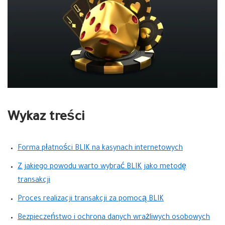
Wykaz treści
Forma płatności BLIK na kasynach internetowych
Z jakiego powodu warto wybrać BLIK jako metodę
transakcji
Proces realizacji transakcji za pomocą BLIK
Bezpieczeństwo i ochrona danych wrażliwych osobowych