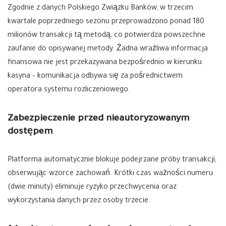
Zgodnie z danych Polskiego Związku Banków, w trzecim
kwartale poprzedniego sezonu przeprowadzono ponad 180
milionów transakcji tą metodą, co potwierdza powszechne
zaufanie do opisywanej metody. Żadna wrażliwa informacja
finansowa nie jest przekazywana bezpośrednio w kierunku
kasyna – komunikacja odbywa się za pośrednictwem
operatora systemu rozliczeniowego.
Zabezpieczenie przed nieautoryzowanym
dostępem
Platforma automatycznie blokuje podejrzane próby transakcji,
obserwując wzorce zachowań. Krótki czas ważności numeru
(dwie minuty) eliminuje ryzyko przechwycenia oraz
wykorzystania danych przez osoby trzecie.