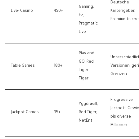
Deutsche
Gaming,
Live- Casino
450+
Kartengeber,
Ez,
Premiumtische
Pragmatic
Live
Play and
Unterschiedlic
GO, Red
Table Games
180+
Versionen, ger
Tiger
Grenzen
Tiger
Progressive
Yggdrasill,
Jackpots Gewi
Jackpot Games
95+
Red Tiger,
bis diverse
NetEnt
Millionen