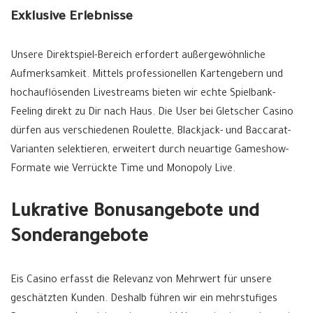
Exklusive Erlebnisse
Unsere Direktspiel-Bereich erfordert außergewöhnliche
Aufmerksamkeit. Mittels professionellen Kartengebern und
hochauflösenden Livestreams bieten wir echte Spielbank-
Feeling direkt zu Dir nach Haus. Die User bei Gletscher Casino
dürfen aus verschiedenen Roulette, Blackjack- und Baccarat-
Varianten selektieren, erweitert durch neuartige Gameshow-
Formate wie Verrückte Time und Monopoly Live.
Lukrative Bonusangebote und
Sonderangebote
Eis Casino erfasst die Relevanz von Mehrwert für unsere
geschätzten Kunden. Deshalb führen wir ein mehrstufiges