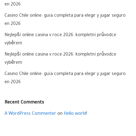
en 2026
Casino Chile online: guía completa para elegir y jugar seguro
en 2026
Nejlepší online casina v roce 2026: kompletní průvodce
výběrem
Nejlepší online casina v roce 2026: kompletní průvodce
výběrem
Casino Chile online: guía completa para elegir y jugar seguro
en 2026
Recent Comments
A WordPress Commenter
on
Hello world!