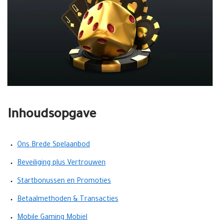
Inhoudsopgave
Ons Brede Spelaanbod
Beveiliging plus Vertrouwen
Startbonussen en Promoties
Betaalmethoden & Transacties
Mobile Gaming Mobiel