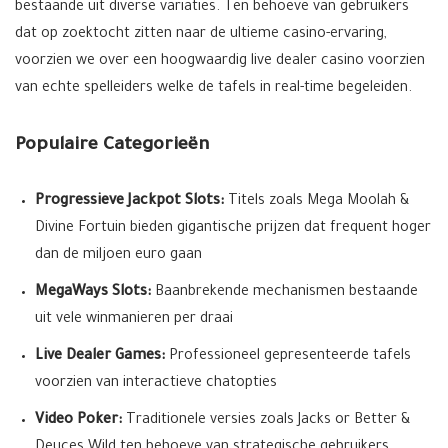
bestaande uit diverse variaties. Ten behoeve van gebruikers
dat op zoektocht zitten naar de ultieme casino-ervaring,
voorzien we over een hoogwaardig live dealer casino voorzien
van echte spelleiders welke de tafels in real-time begeleiden.
Populaire Categorieën
Progressieve Jackpot Slots:
Titels zoals Mega Moolah &
Divine Fortuin bieden gigantische prijzen dat frequent hoger
dan de miljoen euro gaan
MegaWays Slots:
Baanbrekende mechanismen bestaande
uit vele winmanieren per draai
Live Dealer Games:
Professioneel gepresenteerde tafels
voorzien van interactieve chatopties
Video Poker:
Traditionele versies zoals Jacks or Better &