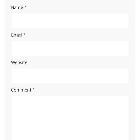
Name
*
Email
*
Website
Comment
*