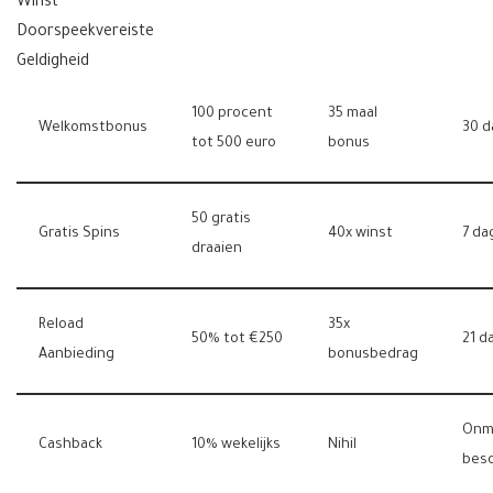
Winst
Doorspeekvereiste
Geldigheid
100 procent
35 maal
Welkomstbonus
30 d
tot 500 euro
bonus
50 gratis
Gratis Spins
40x winst
7 da
draaien
Reload
35x
50% tot €250
21 d
Aanbieding
bonusbedrag
Onmi
Cashback
10% wekelijks
Nihil
besc