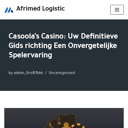
Afrimed Logistic
Skip
to
content
Casoola’s Casino: Uw Definitieve
Gids richting Een Onvergetelijke
Spelervaring
by
admin_0ns87bbk
Uncategorized