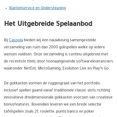
Klantenservice en Ondersteuning
Het Uitgebreide Spelaanbod
Bij
Casoola
bieden wij een nauwkeurig samengestelde
verzameling van ruim dan 2000 gokspellen welke op iedere
wensen voldoen. Onze verzameling is continu uitgebreid met
de recentste titels door toonaangevende softwareleveranciers
waaronder NetEnt, MicroGaming, Evolution Live en Play’n Go.
De gokkasten vormen de ruggengraat van het portfolio,
inclusief spellen gaand vanaf traditionele classic slots richting
innovatieve driedimensionale gokkasten voorzien van creatieve
bonusfeatures. Bovendien leveren we een brede selectie
tafelspellen zoals 21, roulette, punto banco en poker