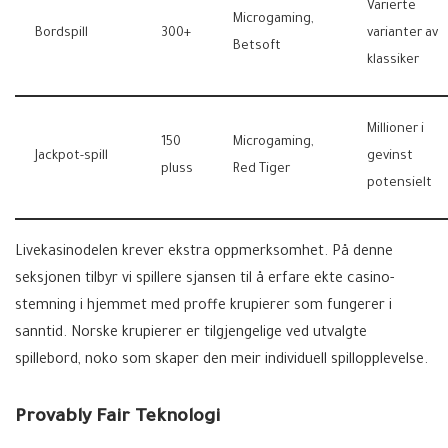
Varierte
Microgaming,
Bordspill
300+
varianter av
Betsoft
klassiker
Millioner i
150
Microgaming,
Jackpot-spill
gevinst
pluss
Red Tiger
potensielt
Livekasinodelen krever ekstra oppmerksomhet. På denne
seksjonen tilbyr vi spillere sjansen til å erfare ekte casino-
stemning i hjemmet med proffe krupierer som fungerer i
sanntid. Norske krupierer er tilgjengelige ved utvalgte
spillebord, noko som skaper den meir individuell spillopplevelse.
Provably Fair Teknologi