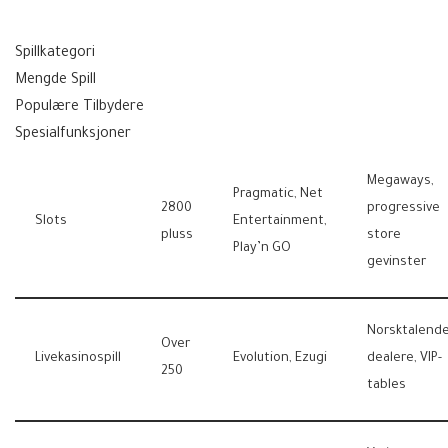
Spillkategori
Mengde Spill
Populære Tilbydere
Spesialfunksjoner
Megaways,
Pragmatic, Net
2800
progressive
Slots
Entertainment,
pluss
store
Play’n GO
gevinster
Norsktalend
Over
Livekasinospill
Evolution, Ezugi
dealere, VIP-
250
tables