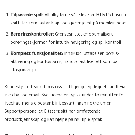
Tilpassede spill:
All tilbyderne våre leverer HTML5-baserte
spilltitler som lastar kjapt og kjører jevnt på mobileiningar
Berøringskontroller:
Grensesnittet er optimalisert
berøringsskjermar for intuitiv navigering og spillkontroll
Komplett funksjonalitet:
Innskudd, uttakelser, bonus-
aktivering og kontostyring handterast like lett som på
stasjonær pc
Kundestøtte-teamet hos oss er tilgjengeleg døgnet rundt via
live chat og email. Svartidene er typisk under to minutter for
livechat, mens e-postar blir besvart innan nokre timer.
Supportpersonellet Bitstarz sitt har omfattende
produktkjennskap og kan hjelpe på multiple språk.