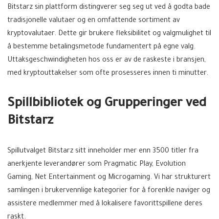
Bitstarz sin plattform distingverer seg seg ut ved å godta bade
tradisjonelle valutaer og en omfattende sortiment av
kryptovalutaer. Dette gir brukere fleksibilitet og valgmulighet til
å bestemme betalingsmetode fundamentert på egne valg.
Uttaksgeschwindigheten hos oss er av de raskeste i bransjen,
med kryptouttakelser som ofte prosesseres innen ti minutter.
Spillbibliotek og Grupperinger ved
Bitstarz
Spillutvalget Bitstarz sitt inneholder mer enn 3500 titler fra
anerkjente leverandører som Pragmatic Play, Evolution
Gaming, Net Entertainment og Microgaming. Vi har strukturert
samlingen i brukervennlige kategorier for å forenkle naviger og
assistere medlemmer med å lokalisere favorittspillene deres
raskt.