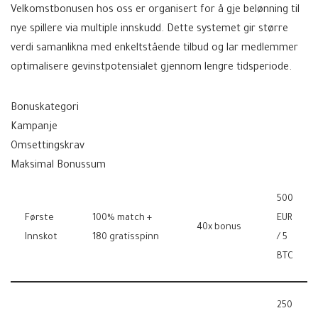
Velkomstbonusen hos oss er organisert for å gje belønning til
nye spillere via multiple innskudd. Dette systemet gir større
verdi samanlikna med enkeltstående tilbud og lar medlemmer
optimalisere gevinstpotensialet gjennom lengre tidsperiode.
Bonuskategori
Kampanje
Omsettingskrav
Maksimal Bonussum
500
Første
100% match +
EUR
40x bonus
Innskot
180 gratisspinn
/ 5
BTC
250