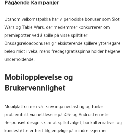
Pågående Kampanjer
Utanom velkomstpakka har vi periodiske bonuser som Slot
Wars og Table Wars, der medlemmer konkurrerer om
premiepotter ved å spille på visse spilltitler.
Onsdagsreloadbonusen gir eksisterende spillere ytterlegare
beløp midt i veka, mens fredagsgratisspinna holder helgene
underholdende.
Mobilopplevelse og
Brukervennlighet
Mobilplatformen vår krev inga nedlasting og funker
problemfritt via nettlesere på iOS- og Android enheter.
Responsivt design sikrar at spillutvalget, bankalternativer og
kundestøtte er heilt tilgjengelige på mindre skjermer.