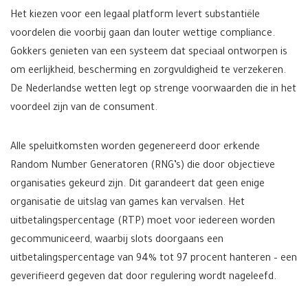
Het kiezen voor een legaal platform levert substantiële
voordelen die voorbij gaan dan louter wettige compliance.
Gokkers genieten van een systeem dat speciaal ontworpen is
om eerlijkheid, bescherming en zorgvuldigheid te verzekeren.
De Nederlandse wetten legt op strenge voorwaarden die in het
voordeel zijn van de consument.
Alle speluitkomsten worden gegenereerd door erkende
Random Number Generatoren (RNG’s) die door objectieve
organisaties gekeurd zijn. Dit garandeert dat geen enige
organisatie de uitslag van games kan vervalsen. Het
uitbetalingspercentage (RTP) moet voor iedereen worden
gecommuniceerd, waarbij slots doorgaans een
uitbetalingspercentage van 94% tot 97 procent hanteren – een
geverifieerd gegeven dat door regulering wordt nageleefd.