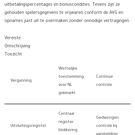
uitbetalingspercentages en bonuscondities. Tevens zijn ze
gehouden spelersgegevens te vrijwaren conform de AVG en
opnames juist uit te overmaken zonder onnodige vertragingen.
Vereiste
Omschrijving
Toezicht
Wettelijke
toestemming
Continue
Vergunning
voor NL
controle
gokmarkt
Centraal
Gedwongen
register
Uitsluitingsregister
controle bij
blokkering
aanmelding