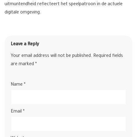
uitmuntendheid reflecteert het speelpatroon in de actuele
digitale omgeving.
Leave a Reply
Your email address will not be published.
Required fields
are marked
*
Name
*
Email
*