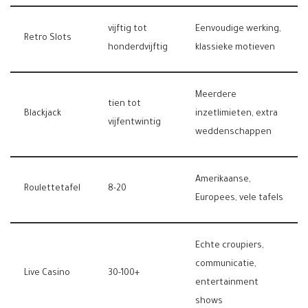
vijftig tot
Eenvoudige werking,
Retro Slots
honderdvijftig
klassieke motieven
Meerdere
tien tot
Blackjack
inzetlimieten, extra
vijfentwintig
weddenschappen
Amerikaanse,
Roulettetafel
8-20
Europees, vele tafels
Echte croupiers,
communicatie,
Live Casino
30-100+
entertainment
shows