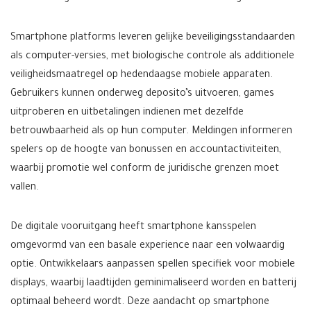
Smartphone platforms leveren gelijke beveiligingsstandaarden
als computer-versies, met biologische controle als additionele
veiligheidsmaatregel op hedendaagse mobiele apparaten.
Gebruikers kunnen onderweg deposito’s uitvoeren, games
uitproberen en uitbetalingen indienen met dezelfde
betrouwbaarheid als op hun computer. Meldingen informeren
spelers op de hoogte van bonussen en accountactiviteiten,
waarbij promotie wel conform de juridische grenzen moet
vallen.
De digitale vooruitgang heeft smartphone kansspelen
omgevormd van een basale experience naar een volwaardig
optie. Ontwikkelaars aanpassen spellen specifiek voor mobiele
displays, waarbij laadtijden geminimaliseerd worden en batterij
optimaal beheerd wordt. Deze aandacht op smartphone