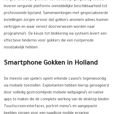
leveren vergunde platforms onmiddellijke beschikbaarheid tot
professionele bijstand. Samenwerkingen met gespecialiseerde
instellingen zorgen ervoor dat gokkers anoniem advies kunnen
verkrijgen en waar vereist doorverwezen worden naar
programma’s. De keuze tot blokkering via systeem levert een
effectieve hindernis voor gokkers die een rustperiode
noodzakelijk hebben.
Smartphone Gokken in Holland
De meeste van spelers opent erkende casino’s tegenwoordig
via mobiele toestellen. Exploitanten hebben hierop gereageerd
door volledig gestroomlijnde mobiele webpagina’s en native
apps te maken die de complete werking van de desktop bieden.
Touchscreen-interfaces, portret menu’s en aangepaste
beelden zorgen voor een naadloze mobile ervaring.