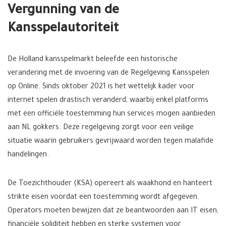
Vergunning van de
Kansspelautoriteit
De Holland kansspelmarkt beleefde een historische
verandering met de invoering van de Regelgeving Kansspelen
op Online. Sinds oktober 2021 is het wettelijk kader voor
internet spelen drastisch veranderd, waarbij enkel platforms
met een officiële toestemming hun services mogen aanbieden
aan NL gokkers. Deze regelgeving zorgt voor een veilige
situatie waarin gebruikers gevrijwaard worden tegen malafide
handelingen.
De Toezichthouder (KSA) opereert als waakhond en hanteert
strikte eisen voordat een toestemming wordt afgegeven.
Operators moeten bewijzen dat ze beantwoorden aan IT eisen,
financiële soliditeit hebben en sterke systemen voor