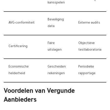
kansspelen
Beveiliging
AVG-conformiteit
Externe audits
data
Faire
Objectieve
Certificering
uitslagen
testlaboratoria
Economische
Gescheiden
Periodieke
helderheid
rekeningen
rapportage
Voordelen van Vergunde
Aanbieders