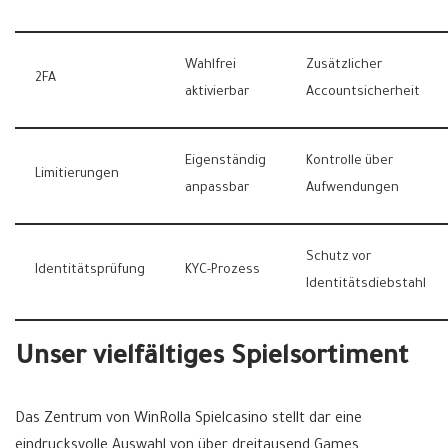
Wahlfrei
Zusätzlicher
2FA
aktivierbar
Accountsicherheit
Eigenständig
Kontrolle über
Limitierungen
anpassbar
Aufwendungen
Schutz vor
Identitätsprüfung
KYC-Prozess
Identitätsdiebstahl
Unser vielfältiges Spielsortiment
Das Zentrum von WinRolla Spielcasino stellt dar eine
eindrucksvolle Auswahl von über dreitausend Games