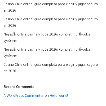
Casino Chile online: guía completa para elegir y jugar seguro
en 2026
Casino Chile online: guía completa para elegir y jugar seguro
en 2026
Nejlepší online casina v roce 2026: kompletní průvodce
výběrem
Nejlepší online casina v roce 2026: kompletní průvodce
výběrem
Casino Chile online: guía completa para elegir y jugar seguro
en 2026
Recent Comments
A WordPress Commenter
on
Hello world!