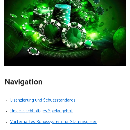
Navigation
Lizenzierung und Schutzstandards
Unser reichhaltiges Spielangebot
Vorteilhaftes Bonussystem für Stammspieler