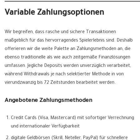
Variable Zahlungsoptionen
Wir begreifen, dass rasche und sichere Transaktionen
maßgeblich für das hervorragendes Spielerlebnis sind. Deshalb
offerieren wir die weite Palette an Zahlungsmethoden an, die
ebenso traditionelle als wie auch zeitgemäße Finanzlösungen
umfassen. Jegliche Deposits werden unverzüglich verarbeitet,
während Withdrawals je nach selektierter Methode in von
vierundzwanzig bis 72 Zeitstunden bearbeitet werden.
Angebotene Zahlungsmethoden
Credit Cards (Visa, Mastercard) mit sofortiger Verrechnung
und internationaler Verfügbarkeit
digitale Geldbörsen (Skrill, Neteller, PayPal) für schnellere