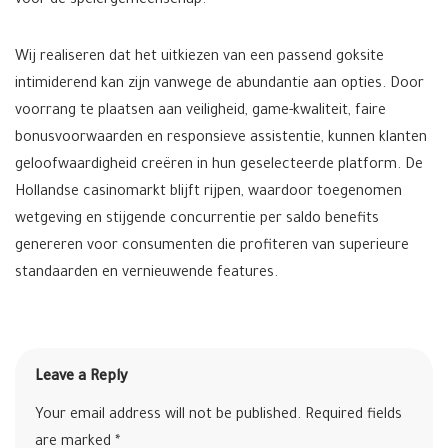
voor de spelergemeenschap.
Wij realiseren dat het uitkiezen van een passend goksite
intimiderend kan zijn vanwege de abundantie aan opties. Door
voorrang te plaatsen aan veiligheid, game-kwaliteit, faire
bonusvoorwaarden en responsieve assistentie, kunnen klanten
geloofwaardigheid creëren in hun geselecteerde platform. De
Hollandse casinomarkt blijft rijpen, waardoor toegenomen
wetgeving en stijgende concurrentie per saldo benefits
genereren voor consumenten die profiteren van superieure
standaarden en vernieuwende features.
Leave a Reply
Your email address will not be published.
Required fields
are marked
*