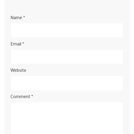
Name
*
Email
*
Website
Comment
*