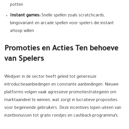
potten
Instant games:
Snelle spellen zoals scratchcards,
bingovariant en arcade spellen voor spelers die instant
afloop willen
Promoties en Acties Ten behoeve
van Spelers
Wedijver in de sector heeft geleid tot genereuze
introductieaanbiedingen en constante aanbiedingen. Nieuwe
platforms volgen vaak agressieve promotiestrategieën om
marktaandeel te winnen, wat zorgt in lucratieve proposities
voor beginnende gebruikers. Deze incentives lopen uiteen van
inzetbonussen tot gratis rondjes en cashback-programma’s.