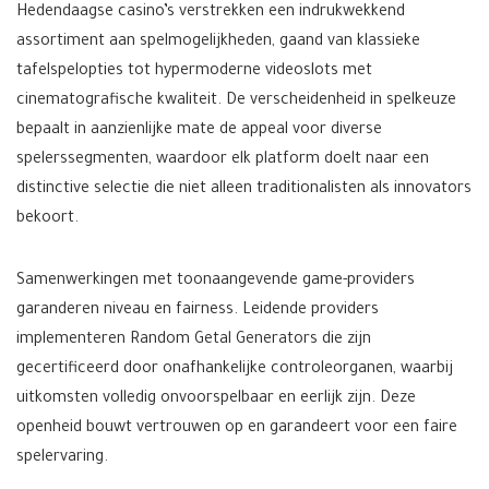
Hedendaagse casino’s verstrekken een indrukwekkend
assortiment aan spelmogelijkheden, gaand van klassieke
tafelspelopties tot hypermoderne videoslots met
cinematografische kwaliteit. De verscheidenheid in spelkeuze
bepaalt in aanzienlijke mate de appeal voor diverse
spelerssegmenten, waardoor elk platform doelt naar een
distinctive selectie die niet alleen traditionalisten als innovators
bekoort.
Samenwerkingen met toonaangevende game-providers
garanderen niveau en fairness. Leidende providers
implementeren Random Getal Generators die zijn
gecertificeerd door onafhankelijke controleorganen, waarbij
uitkomsten volledig onvoorspelbaar en eerlijk zijn. Deze
openheid bouwt vertrouwen op en garandeert voor een faire
spelervaring.