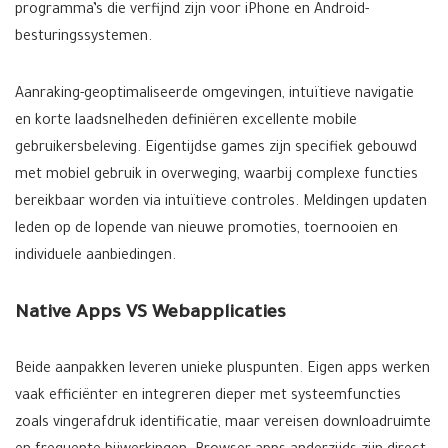
programma’s die verfijnd zijn voor iPhone en Android-
besturingssystemen.
Aanraking-geoptimaliseerde omgevingen, intuïtieve navigatie
en korte laadsnelheden definiëren excellente mobile
gebruikersbeleving. Eigentijdse games zijn specifiek gebouwd
met mobiel gebruik in overweging, waarbij complexe functies
bereikbaar worden via intuïtieve controles. Meldingen updaten
leden op de lopende van nieuwe promoties, toernooien en
individuele aanbiedingen.
Native Apps VS Webapplicaties
Beide aanpakken leveren unieke pluspunten. Eigen apps werken
vaak efficiënter en integreren dieper met systeemfuncties
zoals vingerafdruk identificatie, maar vereisen downloadruimte