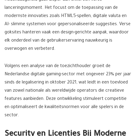
Hedendaagsheid gaat dieper dan enkel een verse
lanceringsmoment. Het focust om de toepassing van de
modernste innovaties zoals HTML5-spellen, digitale valuta en
AI- slimme systemen voor gepersonaliseerde suggesties. Verse
goksites hanteren vaak een design-gerichte aanpak, waardoor
elk onderdeel van de gebruikerservaring nauwkeurig is
overwogen en verbeterd.
Volgens een analyse van de toezichthouder groeit de
Nederlandse digitale gaming-sector met ongeveer 23% per jaar
sinds de legalisering in oktober 2021, wat leidt in een toevloed
van zowel nationale als wereldwijde operators die creatieve
features aanbieden. Deze ontwikkeling stimuleert competitie
en optimaliseert de kwaliteitsnormen voor alle spelers in de
sector.
Security en Licenties Bij Moderne