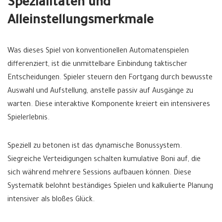
Spezialitäten und
Alleinstellungsmerkmale
Was dieses Spiel von konventionellen Automatenspielen
differenziert, ist die unmittelbare Einbindung taktischer
Entscheidungen. Spieler steuern den Fortgang durch bewusste
Auswahl und Aufstellung, anstelle passiv auf Ausgänge zu
warten. Diese interaktive Komponente kreiert ein intensiveres
Spielerlebnis.
Speziell zu betonen ist das dynamische Bonussystem.
Siegreiche Verteidigungen schalten kumulative Boni auf, die
sich während mehrere Sessions aufbauen können. Diese
Systematik belohnt beständiges Spielen und kalkulierte Planung
intensiver als bloßes Glück.