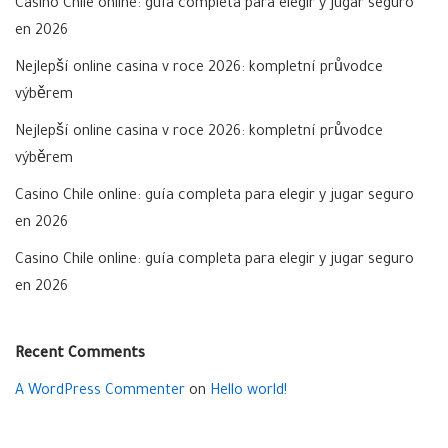
Casino Chile online: guía completa para elegir y jugar seguro
en 2026
Nejlepší online casina v roce 2026: kompletní průvodce
výběrem
Nejlepší online casina v roce 2026: kompletní průvodce
výběrem
Casino Chile online: guía completa para elegir y jugar seguro
en 2026
Casino Chile online: guía completa para elegir y jugar seguro
en 2026
Recent Comments
A WordPress Commenter
on
Hello world!