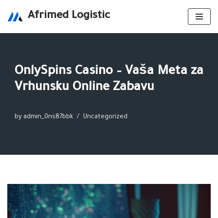
Afrimed Logistic
Skip
to
content
OnlySpins Casino – Vaša Meta za
Vrhunsku Online Zabavu
by
admin_0ns87bbk
Uncategorized