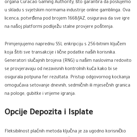
organa Curacao Gaming Authority, što garantira da poslujemo
u skladu s svjetskim normama industrije online gamblinga. Ova
licenca, potvrđena pod brojem 1668/JAZ, osigurava da sve igre
na našoj platformi podliježu stalne provjere poštenja.
Primjenjujemo naprednu SSL enkripciju s 256-bitnim ključem
koja štiti sve transakcije i lične podatke naših korisnika.
Generatori slučajnih brojeva (RNG) u našim naslovima redovito
se provjeravaju od nezavisnih kontrolnih kuća kako bi se
osigurala potpuna fer rezultata. Pristup odgovornog kockanja
omogućava setovanje dnevnih, sedmičnih ili mjesečnih granica
na pologe, gubitke i vrijeme igranja.
Opcije Depozita i Isplate
Fleksibilnost plaćnih metoda ključna je za ugodno korisničko