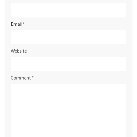
Email
*
Website
Comment
*