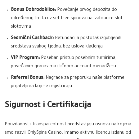
Bonus Dobrodošlice:
Povećanje prvog depozita do
određenog limita uz set free spinova na izabranim slot
slotovima
Sedmični Cashback:
Refundacija postotak izgubljenih
sredstava svakog tjedna, bez uslova klađenja
VIP Program:
Poseban pristup posebnim turnirima,
povećanim granicama i ličnom account menadžeru
Referral Bonus:
Nagrade za preporuku naše platforme
prijateljima koji se registriraju
Sigurnost i Certifikacija
Pouzdanost i transparentnost predstavljaju osnovu na kojima
smo razvili OnlySpins Casino. Imamo aktivnu licencu izdanu od