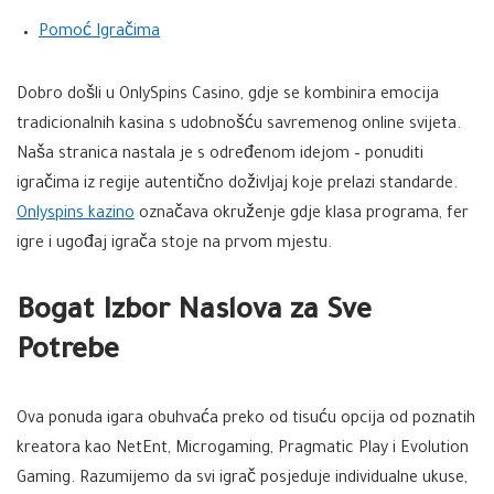
Pomoć Igračima
Dobro došli u OnlySpins Casino, gdje se kombinira emocija
tradicionalnih kasina s udobnošću savremenog online svijeta.
Naša stranica nastala je s određenom idejom – ponuditi
igračima iz regije autentično doživljaj koje prelazi standarde.
Onlyspins kazino
označava okruženje gdje klasa programa, fer
igre i ugođaj igrača stoje na prvom mjestu.
Bogat Izbor Naslova za Sve
Potrebe
Ova ponuda igara obuhvaća preko od tisuću opcija od poznatih
kreatora kao NetEnt, Microgaming, Pragmatic Play i Evolution
Gaming. Razumijemo da svi igrač posjeduje individualne ukuse,