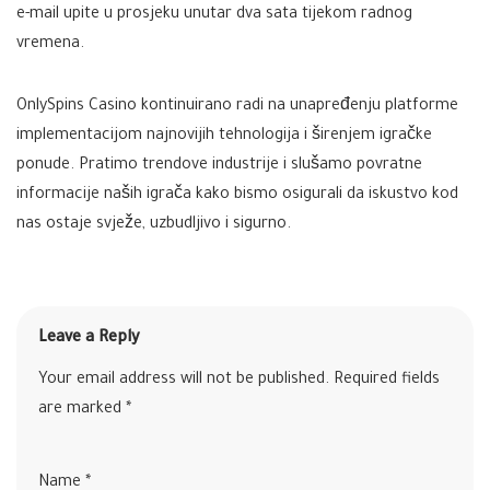
e-mail upite u prosjeku unutar dva sata tijekom radnog
vremena.
OnlySpins Casino kontinuirano radi na unapređenju platforme
implementacijom najnovijih tehnologija i širenjem igračke
ponude. Pratimo trendove industrije i slušamo povratne
informacije naših igrača kako bismo osigurali da iskustvo kod
nas ostaje svježe, uzbudljivo i sigurno.
Leave a Reply
Your email address will not be published.
Required fields
are marked
*
Name
*