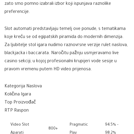
zato smo pomno izabrali izbor koji ispunjava raznolike
preferencije.
Slot automati predstavljaju temelj ove ponude, s tematikama
koje kreću se od egipatskih piramida do modernih dimenzija.
Za ljubitelje stol igara nudimo raznovrsne verzije rulet naslova,
blackjacka i baccarata. Naročitu pažnju usmjeravamo live
casino sekciji, u kojoj profesionalni krupijeri vode sesije u
pravom vremenu putem HD video prijenosa.
Kategorija Naslova
Količina Igara
Top Proizvođač
RTP Raspon
Video Slot
Pragmatic
94.5% –
800+
Aparati
Play
98.2%