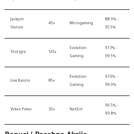
Jackpot
88.0% –
45+
Microgaming
Slotovi
95.5%
Evolution
97.3% –
Stol Igre
120+
Gaming
99.5%
Evolution
97.0% –
Live Kasino
85+
Gaming
99.0%
96.5% –
Video Poker
30+
NetEnt
99.8%