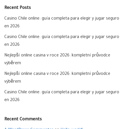
Recent Posts
Casino Chile online: guía completa para elegir y jugar seguro
en 2026
Casino Chile online: guía completa para elegir y jugar seguro
en 2026
Nejlepší online casina v roce 2026: kompletní průvodce
výběrem
Nejlepší online casina v roce 2026: kompletní průvodce
výběrem
Casino Chile online: guía completa para elegir y jugar seguro
en 2026
Recent Comments