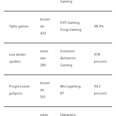
Gaming
boven
EVO Gaming,
Table games
de
98.9%
Ezugi Gaming
420
meer
Evolution,
Live dealer
97,8
dan
Authentic
spellen
procent
280
Gaming
boven
Progressieve
Microgaming,
94,2
de
jackpots
RT
procent
150
meer
Habanero