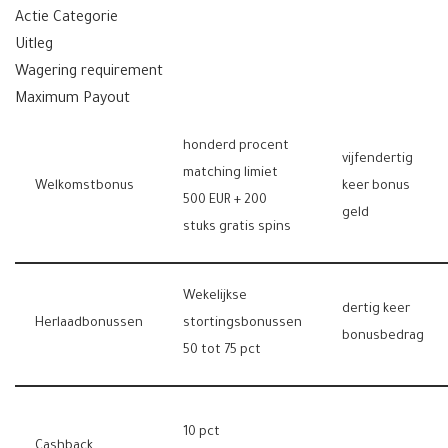
Actie Categorie
Uitleg
Wagering requirement
Maximum Payout
honderd procent
vijfendertig
matching limiet
Welkomstbonus
keer bonus
500 EUR + 200
geld
stuks gratis spins
Wekelijkse
dertig keer
Herlaadbonussen
stortingsbonussen
bonusbedrag
50 tot 75 pct
10 pct
Cashback