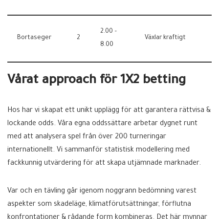
2.00 –
Bortaseger
2
Växlar kraftigt
8.00
Vårat approach för 1X2 betting
Hos har vi skapat ett unikt upplägg för att garantera rättvisa &
lockande odds. Våra egna oddssättare arbetar dygnet runt
med att analysera spel från över 200 turneringar
internationellt. Vi sammanför statistisk modellering med
fackkunnig utvärdering för att skapa utjämnade marknader.
Var och en tävling går igenom noggrann bedömning varest
aspekter som skadeläge, klimatförutsättningar, förflutna
konfrontationer & rådande form kombineras. Det här mynnar