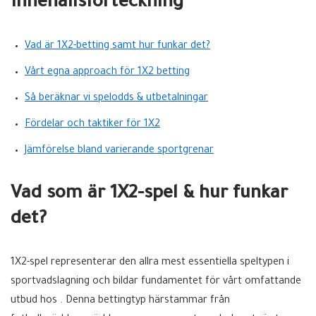
Innehållsförteckning
Vad är 1X2-betting samt hur funkar det?
Vårt egna approach för 1X2 betting
Så beräknar vi spelodds & utbetalningar
Fördelar och taktiker för 1X2
Jämförelse bland varierande sportgrenar
Vad som är 1X2-spel & hur funkar
det?
1X2-spel representerar den allra mest essentiella speltypen i
sportvadslagning och bildar fundamentet för vårt omfattande
utbud hos . Denna bettingtyp härstammar från