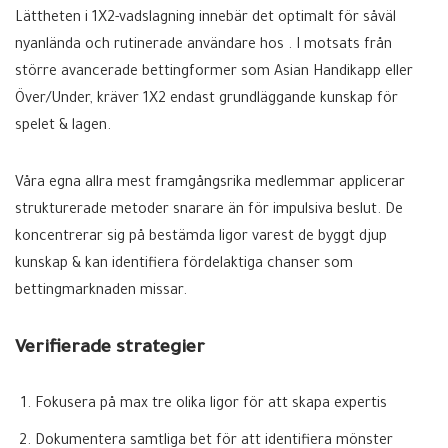
Lättheten i 1X2-vadslagning innebär det optimalt för såväl
nyanlända och rutinerade användare hos . I motsats från
större avancerade bettingformer som Asian Handikapp eller
Över/Under, kräver 1X2 endast grundläggande kunskap för
spelet & lagen.
Våra egna allra mest framgångsrika medlemmar applicerar
strukturerade metoder snarare än för impulsiva beslut. De
koncentrerar sig på bestämda ligor varest de byggt djup
kunskap & kan identifiera fördelaktiga chanser som
bettingmarknaden missar.
Verifierade strategier
Fokusera på max tre olika ligor för att skapa expertis
Dokumentera samtliga bet för att identifiera mönster