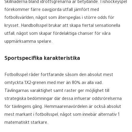
Skillnaderna bland idrottsgrenarna är betydande. I ishockeyspel
förekommer färre oavgjorda utfall jämfört med
fotbollsvärlden, något som återspeglas i större odds för
krysset. Handbollsspel brukar att skapa flertal sensationella
utfall, något som skapar fördelaktiga chanser för våra
uppmärksamma spelare.
Sportspecifika karakteristika
Fotbollsspel råder fortfarande såsom den absolut mest
omtyckta 1X2-grenen med mer än 80% av alla vad.
Tävlingarnas varaktighet samt raster ger möjlighet till
strategiska bedömningar där dessa influerar oddsrörelserna
för tävlingens gång. Hemmaarenavördelen är också absolut
mest markant i fotbollsspel, något som innebär alternativ 1
matematiskt starkare.