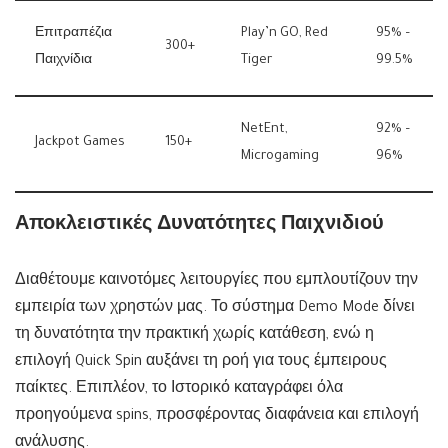
Επιτραπέζια
Play’n GO, Red
95% –
300+
Παιχνίδια
Tiger
99.5%
NetEnt,
92% –
Jackpot Games
150+
Microgaming
96%
Αποκλειστικές Δυνατότητες Παιχνιδιού
Διαθέτουμε καινοτόμες λειτουργίες που εμπλουτίζουν την
εμπειρία των χρηστών μας. Το σύστημα Demo Mode δίνει
τη δυνατότητα την πρακτική χωρίς κατάθεση, ενώ η
επιλογή Quick Spin αυξάνει τη ροή για τους έμπειρους
παίκτες. Επιπλέον, το Ιστορικό καταγράφει όλα
προηγούμενα spins, προσφέροντας διαφάνεια και επιλογή
ανάλυσης.