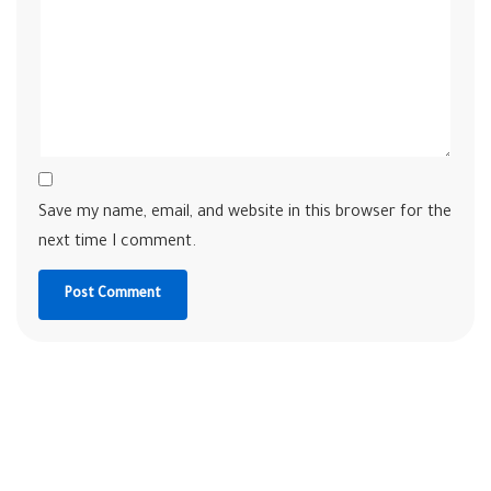
Save my name, email, and website in this browser for the
next time I comment.