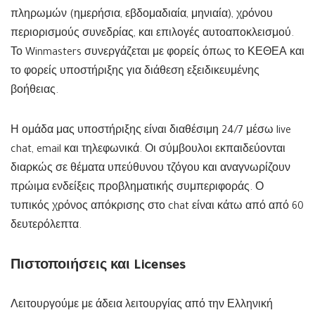
πληρωμών (ημερήσια, εβδομαδιαία, μηνιαία), χρόνου
περιορισμούς συνεδρίας, και επιλογές αυτοαποκλεισμού.
Το Winmasters συνεργάζεται με φορείς όπως το ΚΕΘΕΑ και
το φορείς υποστήριξης για διάθεση εξειδικευμένης
βοήθειας.
Η ομάδα μας υποστήριξης είναι διαθέσιμη 24/7 μέσω live
chat, email και τηλεφωνικά. Οι σύμβουλοι εκπαιδεύονται
διαρκώς σε θέματα υπεύθυνου τζόγου και αναγνωρίζουν
πρώιμα ενδείξεις προβληματικής συμπεριφοράς. Ο
τυπικός χρόνος απόκρισης στο chat είναι κάτω από από 60
δευτερόλεπτα.
Πιστοποιήσεις και Licenses
Λειτουργούμε με άδεια λειτουργίας από την Ελληνική