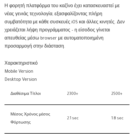
Η φορητή πλατφόρμα του καζίνο έχει κατασκευαστεί με
νέας γενιάς τεχνολογία, εξασφαλίζοντας πλήρη
συμβατότητα με κάθε συσκευές iOS και άλλες κινητές. Δεν
χρειάζεται λήψη προγράμματος – η είσοδος γίνεται
απευθείας μέσω browser με αυτοματοποιημένη
προσαρμογή στην διάσταση.
Χαρακτηριστικό
Mobile Version
Desktop Version
Διαθέσιμα Τίτλοι
2300+
2500+
Μέσος Χρόνος μέσος
2.1 sec
1.8 sec
Φόρτωσης