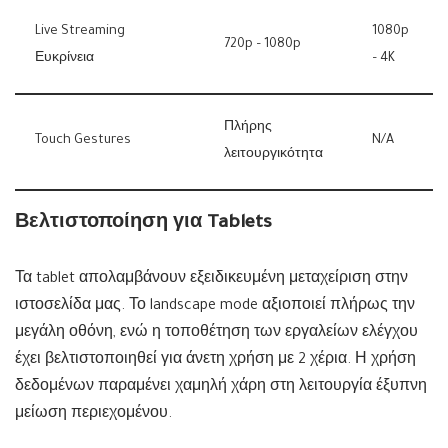
Live Streaming
1080p
720p – 1080p
Ευκρίνεια
– 4K
Πλήρης
Touch Gestures
N/A
λειτουργικότητα
Βελτιστοποίηση για Tablets
Τα tablet απολαμβάνουν εξειδικευμένη μεταχείριση στην
ιστοσελίδα μας. Το landscape mode αξιοποιεί πλήρως την
μεγάλη οθόνη, ενώ η τοποθέτηση των εργαλείων ελέγχου
έχει βελτιστοποιηθεί για άνετη χρήση με 2 χέρια. Η χρήση
δεδομένων παραμένει χαμηλή χάρη στη λειτουργία έξυπνη
μείωση περιεχομένου.