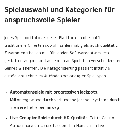
Spielauswahl und Kategorien für
anspruchsvolle Spieler
Jenes Spielportfolio aktueller Plattformen übertrifft
traditionelle Offerten sowohl zahlenmäßig als auch qualitativ.
Zusammenarbeiten mit führenden Softwareentwicklern
gestatten Zugang an Tausenden an Spieltiteln verschiedenster
Genres & Themen. Die Kategorisierung passiert intuitiv &
ermöglicht schnelles Auffinden bevorzugter Spieltypen.
Automatenspiele mit progressiven Jackpots:
Millionengewinne durch verbundene Jackpot-Systeme durch
mehrere Betreiber hinweg
Live-Croupier Spiele durch HD-Qualität:
Echte Casino-
Atmosphäre durch professionellen Händlern in Live