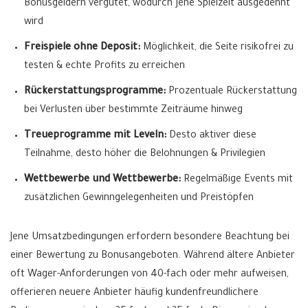
Bonusgeldern vergütet, wodurch jene Spielzeit ausgedehnt
wird
Freispiele ohne Deposit:
Möglichkeit, die Seite risikofrei zu
testen & echte Profits zu erreichen
Rückerstattungsprogramme:
Prozentuale Rückerstattung
bei Verlusten über bestimmte Zeiträume hinweg
Treueprogramme mit Leveln:
Desto aktiver diese
Teilnahme, desto höher die Belohnungen & Privilegien
Wettbewerbe und Wettbewerbe:
Regelmäßige Events mit
zusätzlichen Gewinngelegenheiten und Preistöpfen
Jene Umsatzbedingungen erfordern besondere Beachtung bei
einer Bewertung zu Bonusangeboten. Während ältere Anbieter
oft Wager-Anforderungen von 40-fach oder mehr aufweisen,
offerieren neuere Anbieter häufig kundenfreundlichere