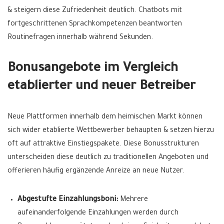
& steigern diese Zufriedenheit deutlich. Chatbots mit
fortgeschrittenen Sprachkompetenzen beantworten
Routinefragen innerhalb während Sekunden.
Bonusangebote im Vergleich
etablierter und neuer Betreiber
Neue Plattformen innerhalb dem heimischen Markt können
sich wider etablierte Wettbewerber behaupten & setzen hierzu
oft auf attraktive Einstiegspakete. Diese Bonusstrukturen
unterscheiden diese deutlich zu traditionellen Angeboten und
offerieren häufig ergänzende Anreize an neue Nutzer.
Abgestufte Einzahlungsboni:
Mehrere
aufeinanderfolgende Einzahlungen werden durch