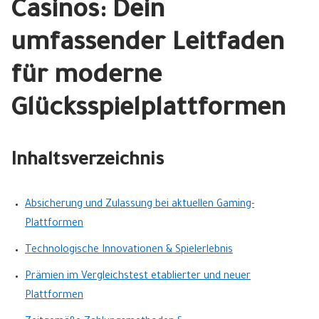
Casinos: Dein
umfassender Leitfaden
für moderne
Glücksspielplattformen
Inhaltsverzeichnis
Absicherung und Zulassung bei aktuellen Gaming-
Plattformen
Technologische Innovationen & Spielerlebnis
Prämien im Vergleichstest etablierter und neuer
Plattformen