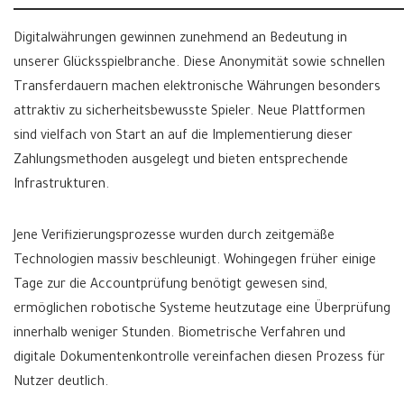
Digitalwährungen gewinnen zunehmend an Bedeutung in
unserer Glücksspielbranche. Diese Anonymität sowie schnellen
Transferdauern machen elektronische Währungen besonders
attraktiv zu sicherheitsbewusste Spieler. Neue Plattformen
sind vielfach von Start an auf die Implementierung dieser
Zahlungsmethoden ausgelegt und bieten entsprechende
Infrastrukturen.
Jene Verifizierungsprozesse wurden durch zeitgemäße
Technologien massiv beschleunigt. Wohingegen früher einige
Tage zur die Accountprüfung benötigt gewesen sind,
ermöglichen robotische Systeme heutzutage eine Überprüfung
innerhalb weniger Stunden. Biometrische Verfahren und
digitale Dokumentenkontrolle vereinfachen diesen Prozess für
Nutzer deutlich.