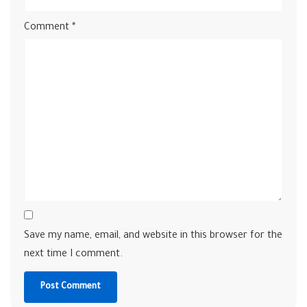
Comment
*
Save my name, email, and website in this browser for the
next time I comment.