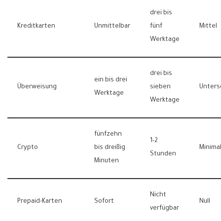
drei bis
Kreditkarten
Unmittelbar
fünf
Mittel
Werktage
drei bis
ein bis drei
Überweisung
sieben
Unters
Werktage
Werktage
fünfzehn
1-2
Crypto
bis dreißig
Minima
Stunden
Minuten
Nicht
Prepaid-Karten
Sofort
Null
verfügbar