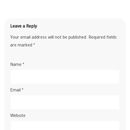
Leave a Reply
Your email address will not be published.
Required fields
are marked
*
Name
*
Email
*
Website