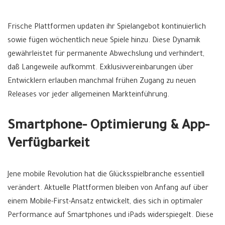
Frische Plattformen updaten ihr Spielangebot kontinuierlich
sowie fügen wöchentlich neue Spiele hinzu. Diese Dynamik
gewährleistet für permanente Abwechslung und verhindert,
daß Langeweile aufkommt. Exklusivvereinbarungen über
Entwicklern erlauben manchmal frühen Zugang zu neuen
Releases vor jeder allgemeinen Markteinführung.
Smartphone- Optimierung & App-
Verfügbarkeit
Jene mobile Revolution hat die Glücksspielbranche essentiell
verändert. Aktuelle Plattformen bleiben von Anfang auf über
einem Mobile-First-Ansatz entwickelt, dies sich in optimaler
Performance auf Smartphones und iPads widerspiegelt. Diese