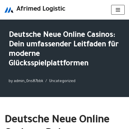
Afrimed Logistic
Skip
to
content
Deutsche Neue Online Casinos:
Dein umfassender Leitfaden für
moderne
Glücksspielplattformen
by
admin_0ns87bbk
Uncategorized
Deutsche Neue Online