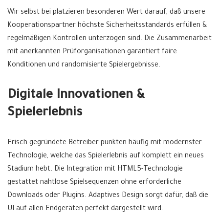
Wir selbst bei platzieren besonderen Wert darauf, daß unsere
Kooperationspartner höchste Sicherheitsstandards erfüllen &
regelmäßigen Kontrollen unterzogen sind. Die Zusammenarbeit
mit anerkannten Prüforganisationen garantiert faire
Konditionen und randomisierte Spielergebnisse.
Digitale Innovationen &
Spielerlebnis
Frisch gegründete Betreiber punkten häufig mit modernster
Technologie, welche das Spielerlebnis auf komplett ein neues
Stadium hebt. Die Integration mit HTML5-Technologie
gestattet nahtlose Spielsequenzen ohne erforderliche
Downloads oder Plugins. Adaptives Design sorgt dafür, daß die
UI auf allen Endgeräten perfekt dargestellt wird.