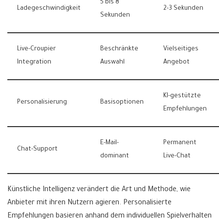
5 bis 8
Ladegeschwindigkeit
2-3 Sekunden
Sekunden
Live-Croupier
Beschränkte
Vielseitiges
Integration
Auswahl
Angebot
KI-gestützte
Personalisierung
Basisoptionen
Empfehlungen
E-Mail-
Permanent
Chat-Support
dominant
Live-Chat
Künstliche Intelligenz verändert die Art und Methode, wie
Anbieter mit ihren Nutzern agieren. Personalisierte
Empfehlungen basieren anhand dem individuellen Spielverhalten