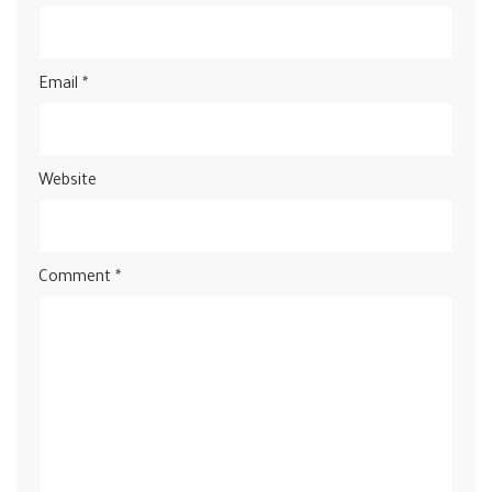
Email
*
Website
Comment
*