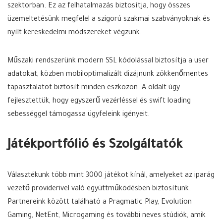
szektorban. Ez az felhatalmazás biztosítja, hogy összes
üzemeltetésünk megfelel a szigorú szakmai szabványoknak és
nyílt kereskedelmi módszereket végzünk.
Műszaki rendszerünk modern SSL kódolással biztosítja a user
adatokat, közben mobiloptimalizált dizájnunk zökkenőmentes
tapasztalatot biztosít minden eszközön. A oldalt úgy
fejlesztettük, hogy egyszerű vezérléssel és swift loading
sebességgel támogassa ügyfeleink igényeit.
Játékportfólió és Szolgáltatók
Választékunk több mint 3000 játékot kínál, amelyeket az iparág
vezető providerivel való együttműködésben biztosítunk.
Partnereink között található a Pragmatic Play, Evolution
Gaming, NetEnt, Microgaming és további neves stúdiók, amik