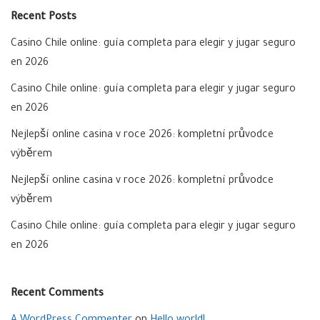
Recent Posts
Casino Chile online: guía completa para elegir y jugar seguro
en 2026
Casino Chile online: guía completa para elegir y jugar seguro
en 2026
Nejlepší online casina v roce 2026: kompletní průvodce
výběrem
Nejlepší online casina v roce 2026: kompletní průvodce
výběrem
Casino Chile online: guía completa para elegir y jugar seguro
en 2026
Recent Comments