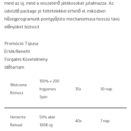
mind az új, mind a visszatérő játékosokat jutalmazza. Az
üdvözlő package jó feltételekkel érhető el, miközben
hűségprogramunk pontgyűjtési mechanizmusa hosszú távú
előnyöket biztosít.
Promóció Típusa
Érték/Benefit
Forgalmi Követelmény
Időtartam
100% + 200
Welcome
Ingyenes
35x
30 nap
Bónusz
Spin
Hetente
50% akár
40x
7 nap
Reload
100€-ig