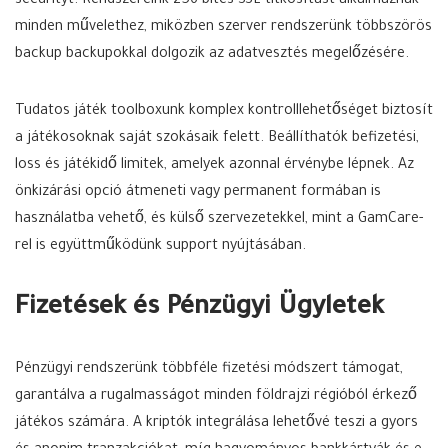
securityt. Rendszereink 256-bites SSL titkosítást alkalmaznak
minden művelethez, miközben szerver rendszerünk többszörös
backup backupokkal dolgozik az adatvesztés megelőzésére.
Tudatos játék toolboxunk komplex kontrolllehetőséget biztosít
a játékosoknak saját szokásaik felett. Beállíthatók befizetési,
loss és játékidő limitek, amelyek azonnal érvénybe lépnek. Az
önkizárási opció átmeneti vagy permanent formában is
használatba vehető, és külső szervezetekkel, mint a GamCare-
rel is együttműködünk support nyújtásában.
Fizetések és Pénzügyi Ügyletek
Pénzügyi rendszerünk többféle fizetési módszert támogat,
garantálva a rugalmasságot minden földrajzi régióból érkező
játékos számára. A kriptók integrálása lehetővé teszi a gyors