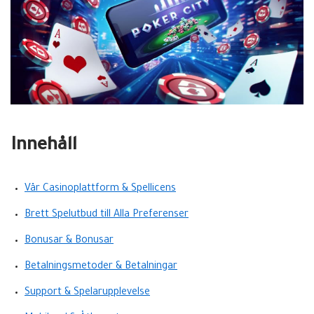
Innehåll
Vår Casinoplattform & Spellicens
Brett Spelutbud till Alla Preferenser
Bonusar & Bonusar
Betalningsmetoder & Betalningar
Support & Spelarupplevelse