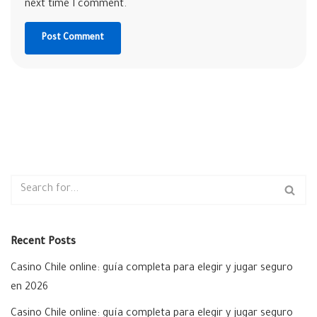
next time I comment.
Recent Posts
Casino Chile online: guía completa para elegir y jugar seguro
en 2026
Casino Chile online: guía completa para elegir y jugar seguro