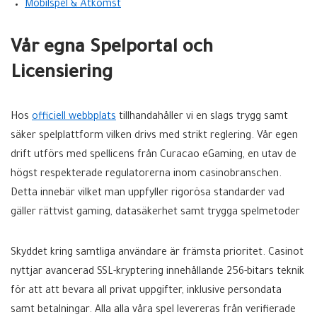
Mobilspel & Åtkomst
Vår egna Spelportal och
Licensiering
Hos
officiell webbplats
tillhandahåller vi en slags trygg samt
säker spelplattform vilken drivs med strikt reglering. Vår egen
drift utförs med spellicens från Curacao eGaming, en utav de
högst respekterade regulatorerna inom casinobranschen.
Detta innebär vilket man uppfyller rigorösa standarder vad
gäller rättvist gaming, datasäkerhet samt trygga spelmetoder
Skyddet kring samtliga användare är främsta prioritet. Casinot
nyttjar avancerad SSL-kryptering innehållande 256-bitars teknik
för att att bevara all privat uppgifter, inklusive persondata
samt betalningar. Alla alla våra spel levereras från verifierade