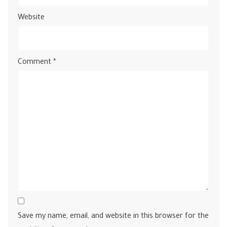
Website
Comment
*
Save my name, email, and website in this browser for the