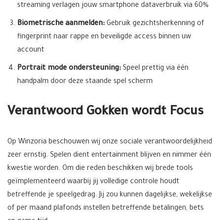
streaming verlagen jouw smartphone dataverbruik via 60%
Biometrische aanmelden:
Gebruik gezichtsherkenning of
fingerprint naar rappe en beveiligde access binnen uw
account
Portrait mode ondersteuning:
Speel prettig via één
handpalm door deze staande spel scherm
Verantwoord Gokken wordt Focus
Op Winzoria beschouwen wij onze sociale verantwoordelijkheid
zeer ernstig. Spelen dient entertainment blijven en nimmer één
kwestie worden. Om die reden beschikken wij brede tools
geïmplementeerd waarbij jij volledige controle houdt
betreffende je speelgedrag. Jij zou kunnen dagelijkse, wekelijkse
of per maand plafonds instellen betreffende betalingen, bets