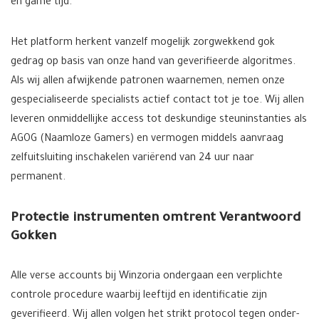
en game tijd.
Het platform herkent vanzelf mogelijk zorgwekkend gok
gedrag op basis van onze hand van geverifieerde algoritmes.
Als wij allen afwijkende patronen waarnemen, nemen onze
gespecialiseerde specialists actief contact tot je toe. Wij allen
leveren onmiddellijke access tot deskundige steuninstanties als
AGOG (Naamloze Gamers) en vermogen middels aanvraag
zelfuitsluiting inschakelen variërend van 24 uur naar
permanent.
Protectie instrumenten omtrent Verantwoord
Gokken
Alle verse accounts bij Winzoria ondergaan een verplichte
controle procedure waarbij leeftijd en identificatie zijn
geverifieerd. Wij allen volgen het strikt protocol tegen onder-