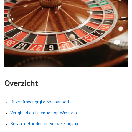
Overzicht
Onze Omvangrijke Spelaanbod
Veiligheid en Licenties op Winzoria
Betaalmethoden en Verwerkingstijd