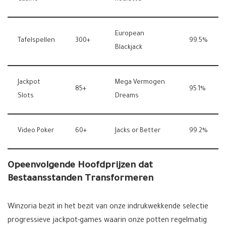
European
Tafelspellen
300+
99.5%
Blackjack
Jackpot
Mega Vermogen
85+
95.1%
Slots
Dreams
Video Poker
60+
Jacks or Better
99.2%
Opeenvolgende Hoofdprijzen dat
Bestaansstanden Transformeren
Winzoria bezit in het bezit van onze indrukwekkende selectie
progressieve jackpot-games waarin onze potten regelmatig