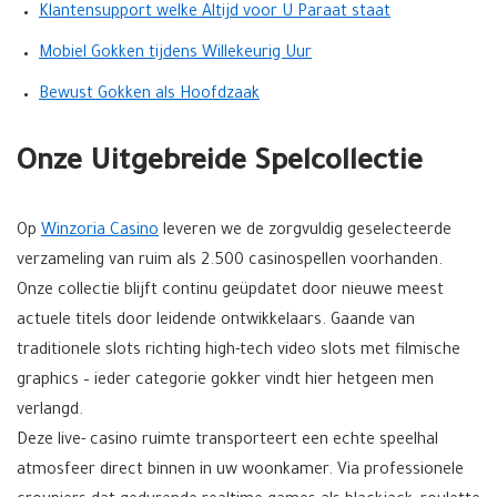
Klantensupport welke Altijd voor U Paraat staat
Mobiel Gokken tijdens Willekeurig Uur
Bewust Gokken als Hoofdzaak
Onze Uitgebreide Spelcollectie
Op
Winzoria Casino
leveren we de zorgvuldig geselecteerde
verzameling van ruim als 2.500 casinospellen voorhanden.
Onze collectie blijft continu geüpdatet door nieuwe meest
actuele titels door leidende ontwikkelaars. Gaande van
traditionele slots richting high-tech video slots met filmische
graphics – ieder categorie gokker vindt hier hetgeen men
verlangd.
Deze live- casino ruimte transporteert een echte speelhal
atmosfeer direct binnen in uw woonkamer. Via professionele