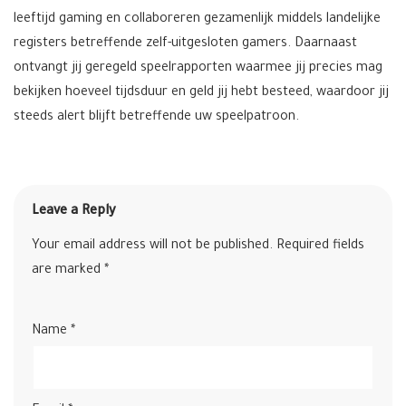
leeftijd gaming en collaboreren gezamenlijk middels landelijke
registers betreffende zelf-uitgesloten gamers. Daarnaast
ontvangt jij geregeld speelrapporten waarmee jij precies mag
bekijken hoeveel tijdsduur en geld jij hebt besteed, waardoor jij
steeds alert blijft betreffende uw speelpatroon.
Leave a Reply
Your email address will not be published.
Required fields
are marked
*
Name
*