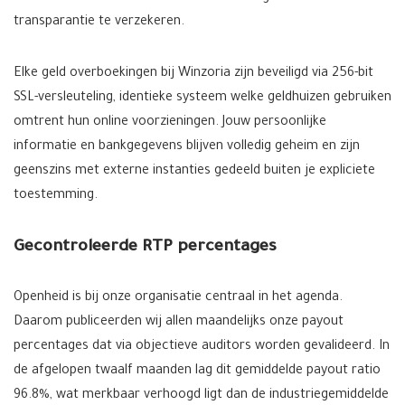
transparantie te verzekeren.
Elke geld overboekingen bij Winzoria zijn beveiligd via 256-bit
SSL-versleuteling, identieke systeem welke geldhuizen gebruiken
omtrent hun online voorzieningen. Jouw persoonlijke
informatie en bankgegevens blijven volledig geheim en zijn
geenszins met externe instanties gedeeld buiten je expliciete
toestemming.
Gecontroleerde RTP percentages
Openheid is bij onze organisatie centraal in het agenda.
Daarom publiceerden wij allen maandelijks onze payout
percentages dat via objectieve auditors worden gevalideerd. In
de afgelopen twaalf maanden lag dit gemiddelde payout ratio
96.8%, wat merkbaar verhoogd ligt dan de industriegemiddelde