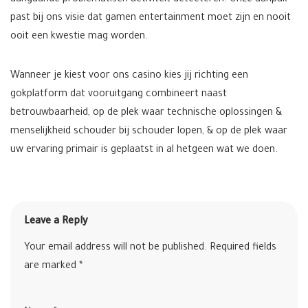
past bij ons visie dat gamen entertainment moet zijn en nooit
ooit een kwestie mag worden.
Wanneer je kiest voor ons casino kies jij richting een
gokplatform dat vooruitgang combineert naast
betrouwbaarheid, op de plek waar technische oplossingen &
menselijkheid schouder bij schouder lopen, & op de plek waar
uw ervaring primair is geplaatst in al hetgeen wat we doen.
Leave a Reply
Your email address will not be published.
Required fields
are marked
*