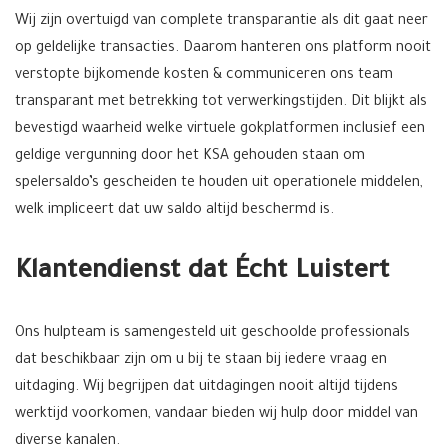
Wij zijn overtuigd van complete transparantie als dit gaat neer
op geldelijke transacties. Daarom hanteren ons platform nooit
verstopte bijkomende kosten & communiceren ons team
transparant met betrekking tot verwerkingstijden. Dit blijkt als
bevestigd waarheid welke virtuele gokplatformen inclusief een
geldige vergunning door het KSA gehouden staan om
spelersaldo’s gescheiden te houden uit operationele middelen,
welk impliceert dat uw saldo altijd beschermd is.
Klantendienst dat Écht Luistert
Ons hulpteam is samengesteld uit geschoolde professionals
dat beschikbaar zijn om u bij te staan bij iedere vraag en
uitdaging. Wij begrijpen dat uitdagingen nooit altijd tijdens
werktijd voorkomen, vandaar bieden wij hulp door middel van
diverse kanalen.