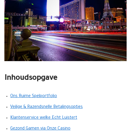
Inhoudsopgave
Ons Ruime Spelportfolio
Veilige & Razendsnelle Betalingsopties
Klantenservice welke Echt Luistert
Gezond Gamen via Onze Casino