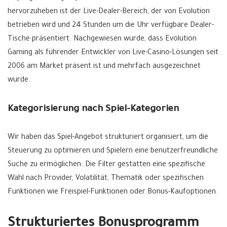
hervorzuheben ist der Live-Dealer-Bereich, der von Evolution
betrieben wird und 24 Stunden um die Uhr verfügbare Dealer-
Tische präsentiert. Nachgewiesen wurde, dass Evolution
Gaming als führender Entwickler von Live-Casino-Lösungen seit
2006 am Market präsent ist und mehrfach ausgezeichnet
wurde.
Kategorisierung nach Spiel-Kategorien
Wir haben das Spiel-Angebot strukturiert organisiert, um die
Steuerung zu optimieren und Spielern eine benutzerfreundliche
Suche zu ermöglichen. Die Filter gestatten eine spezifische
Wahl nach Provider, Volatilität, Thematik oder spezifischen
Funktionen wie Freispiel-Funktionen oder Bonus-Kaufoptionen.
Strukturiertes Bonusprogramm