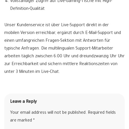
Vollständiger Zugriff auf Live-Gaming-Tische mit High-
Definition-Qualität
Unser Kundenservice ist über Live-Support direkt in der
mobilen Version erreichbar, ergänzt durch E-Mail-Support und
einen umfangreichen Fragen-Sektion mit Antworten für
typische Anfragen. Die multilingualen Support-Mitarbeiter
arbeiten täglich zwischen 6:00 Uhr und dreiundzwanzig Uhr Uhr
zur Erreichbarkeit und sichern mittlere Reaktionszeiten von
unter 3 Minuten im Live-Chat.
Leave a Reply
Your email address will not be published.
Required fields
are marked
*