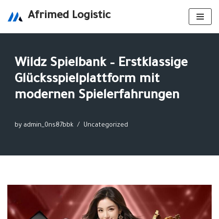
Afrimed Logistic
Skip
to
content
Wildz Spielbank – Erstklassige
Glücksspielplattform mit
modernen Spielerfahrungen
by
admin_0ns87bbk
Uncategorized