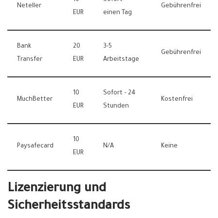
10
Sofort –
Neteller
Gebührenfrei
EUR
einen Tag
Bank
20
3-5
Gebührenfrei
Transfer
EUR
Arbeitstage
10
Sofort – 24
MuchBetter
Kostenfrei
EUR
Stunden
10
Paysafecard
N/A
Keine
EUR
Lizenzierung und
Sicherheitsstandards