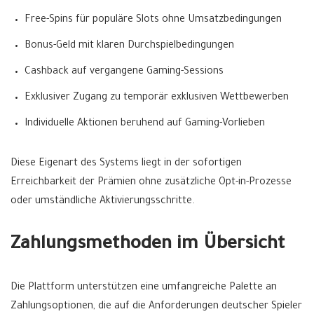
Free-Spins für populäre Slots ohne Umsatzbedingungen
Bonus-Geld mit klaren Durchspielbedingungen
Cashback auf vergangene Gaming-Sessions
Exklusiver Zugang zu temporär exklusiven Wettbewerben
Individuelle Aktionen beruhend auf Gaming-Vorlieben
Diese Eigenart des Systems liegt in der sofortigen
Erreichbarkeit der Prämien ohne zusätzliche Opt-in-Prozesse
oder umständliche Aktivierungsschritte.
Zahlungsmethoden im Übersicht
Die Plattform unterstützen eine umfangreiche Palette an
Zahlungsoptionen, die auf die Anforderungen deutscher Spieler