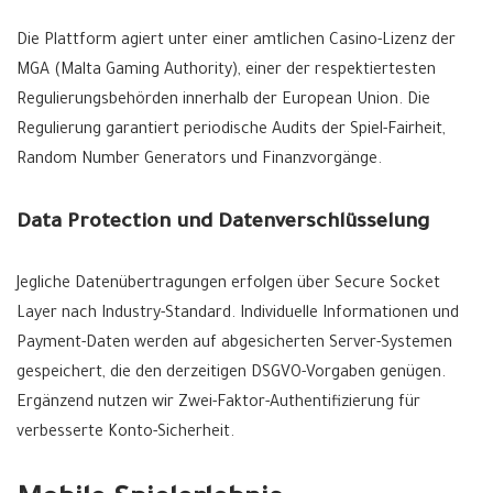
Die Plattform agiert unter einer amtlichen Casino-Lizenz der
MGA (Malta Gaming Authority), einer der respektiertesten
Regulierungsbehörden innerhalb der European Union. Die
Regulierung garantiert periodische Audits der Spiel-Fairheit,
Random Number Generators und Finanzvorgänge.
Data Protection und Datenverschlüsselung
Jegliche Datenübertragungen erfolgen über Secure Socket
Layer nach Industry-Standard. Individuelle Informationen und
Payment-Daten werden auf abgesicherten Server-Systemen
gespeichert, die den derzeitigen DSGVO-Vorgaben genügen.
Ergänzend nutzen wir Zwei-Faktor-Authentifizierung für
verbesserte Konto-Sicherheit.