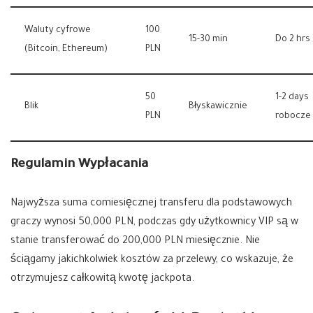
Waluty cyfrowe
100
15-30 min
Do 2 hrs
(Bitcoin, Ethereum)
PLN
50
1-2 days
Blik
Błyskawicznie
PLN
robocze
Regulamin Wypłacania
Najwyższa suma comiesięcznej transferu dla podstawowych
graczy wynosi 50,000 PLN, podczas gdy użytkownicy VIP są w
stanie transferować do 200,000 PLN miesięcznie. Nie
ściągamy jakichkolwiek kosztów za przelewy, co wskazuje, że
otrzymujesz całkowitą kwotę jackpota.