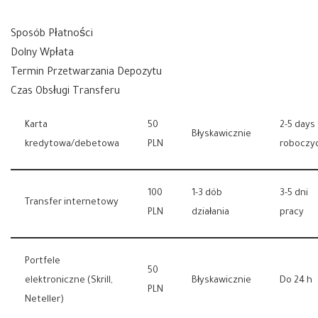
Sposób Płatności
Dolny Wpłata
Termin Przetwarzania Depozytu
Czas Obsługi Transferu
Karta
50
2-5 days
Błyskawicznie
kredytowa/debetowa
PLN
roboczy
100
1-3 dób
3-5 dni
Transfer internetowy
PLN
działania
pracy
Portfele
50
elektroniczne (Skrill,
Błyskawicznie
Do 24 h
PLN
Neteller)