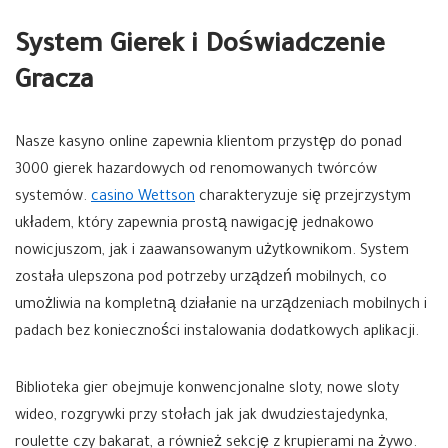
System Gierek i Doświadczenie
Gracza
Nasze kasyno online zapewnia klientom przystęp do ponad
3000 gierek hazardowych od renomowanych twórców
systemów.
casino Wettson
charakteryzuje się przejrzystym
układem, który zapewnia prostą nawigację jednakowo
nowicjuszom, jak i zaawansowanym użytkownikom. System
została ulepszona pod potrzeby urządzeń mobilnych, co
umożliwia na kompletną działanie na urządzeniach mobilnych i
padach bez konieczności instalowania dodatkowych aplikacji.
Biblioteka gier obejmuje konwencjonalne sloty, nowe sloty
wideo, rozgrywki przy stołach jak jak dwudziestajedynka,
roulette czy bakarat, a również sekcję z krupierami na żywo.