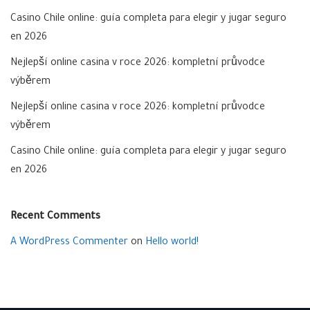
Casino Chile online: guía completa para elegir y jugar seguro
en 2026
Nejlepší online casina v roce 2026: kompletní průvodce
výběrem
Nejlepší online casina v roce 2026: kompletní průvodce
výběrem
Casino Chile online: guía completa para elegir y jugar seguro
en 2026
Recent Comments
A WordPress Commenter
on
Hello world!