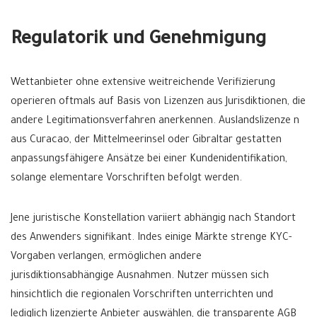
Regulatorik und Genehmigung
Wettanbieter ohne extensive weitreichende Verifizierung
operieren oftmals auf Basis von Lizenzen aus Jurisdiktionen, die
andere Legitimationsverfahren anerkennen. Auslandslizenze n
aus Curacao, der Mittelmeerinsel oder Gibraltar gestatten
anpassungsfähigere Ansätze bei einer Kundenidentifikation,
solange elementare Vorschriften befolgt werden.
Jene juristische Konstellation variiert abhängig nach Standort
des Anwenders signifikant. Indes einige Märkte strenge KYC-
Vorgaben verlangen, ermöglichen andere
jurisdiktionsabhängige Ausnahmen. Nutzer müssen sich
hinsichtlich die regionalen Vorschriften unterrichten und
lediglich lizenzierte Anbieter auswählen, die transparente AGB