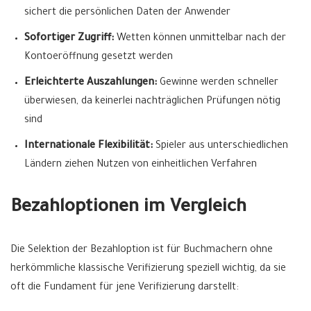
sichert die persönlichen Daten der Anwender
Sofortiger Zugriff:
Wetten können unmittelbar nach der
Kontoeröffnung gesetzt werden
Erleichterte Auszahlungen:
Gewinne werden schneller
überwiesen, da keinerlei nachträglichen Prüfungen nötig
sind
Internationale Flexibilität:
Spieler aus unterschiedlichen
Ländern ziehen Nutzen von einheitlichen Verfahren
Bezahloptionen im Vergleich
Die Selektion der Bezahloption ist für Buchmachern ohne
herkömmliche klassische Verifizierung speziell wichtig, da sie
oft die Fundament für jene Verifizierung darstellt: