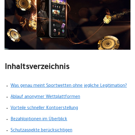
Inhaltsverzeichnis
Was genau meint Sportwetten ohne jegliche Legitimation?
Ablauf anonymer Wettplattformen
Vorteile schneller Kontoerstellung
Bezahloptionen im Überblick
Schutzaspekte berücksichtigen