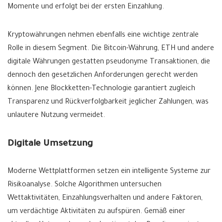
Momente und erfolgt bei der ersten Einzahlung.
Kryptowährungen nehmen ebenfalls eine wichtige zentrale
Rolle in diesem Segment. Die Bitcoin-Währung, ETH und andere
digitale Währungen gestatten pseudonyme Transaktionen, die
dennoch den gesetzlichen Anforderungen gerecht werden
können. Jene Blockketten-Technologie garantiert zugleich
Transparenz und Rückverfolgbarkeit jeglicher Zahlungen, was
unlautere Nutzung vermeidet.
Digitale Umsetzung
Moderne Wettplattformen setzen ein intelligente Systeme zur
Risikoanalyse. Solche Algorithmen untersuchen
Wettaktivitäten, Einzahlungsverhalten und andere Faktoren,
um verdächtige Aktivitäten zu aufspüren. Gemäß einer