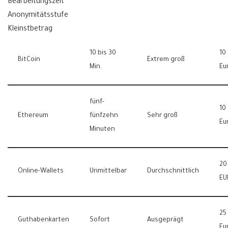
Bearbeitungszeit
Anonymitätsstufe
Kleinstbetrag
10 bis 30
10
BitCoin
Extrem groß
Min.
Eu
fünf-
10
Ethereum
fünfzehn
Sehr groß
Eu
Minuten
20
Online-Wallets
Unmittelbar
Durchschnittlich
EU
25
Guthabenkarten
Sofort
Ausgeprägt
Eu