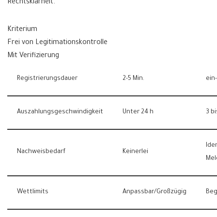
Rechtsklarheit.
Kriterium
Frei von Legitimationskontrolle
Mit Verifizierung
Registrierungsdauer
2-5 Min.
ein
Auszahlungsgeschwindigkeit
Unter 24 h
3 bi
Ide
Nachweisbedarf
Keinerlei
Mel
Wettlimits
Anpassbar/Großzügig
Beg