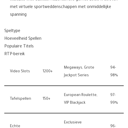
met virtuele sportweddenschappen met onmiddellijke
spanning
Speltype
Hoeveelheid Spellen
Populaire Titels
RTP-bereik
Megaways, Grote
94-
Video Slots
1200+
Jackpot Series
98%
European Roulette,
97-
Tafelspellen
150+
VIP Blackjack
99%
Exclusieve
Echte
96-