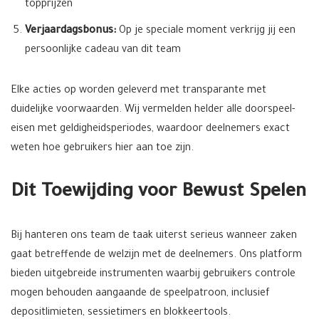
topprijzen
Verjaardagsbonus:
Op je speciale moment verkrijg jij een
persoonlijke cadeau van dit team
Elke acties op worden geleverd met transparante met
duidelijke voorwaarden. Wij vermelden helder alle doorspeel-
eisen met geldigheidsperiodes, waardoor deelnemers exact
weten hoe gebruikers hier aan toe zijn.
Dit Toewijding voor Bewust Spelen
Bij hanteren ons team de taak uiterst serieus wanneer zaken
gaat betreffende de welzijn met de deelnemers. Ons platform
bieden uitgebreide instrumenten waarbij gebruikers controle
mogen behouden aangaande de speelpatroon, inclusief
depositlimieten, sessietimers en blokkeertools.