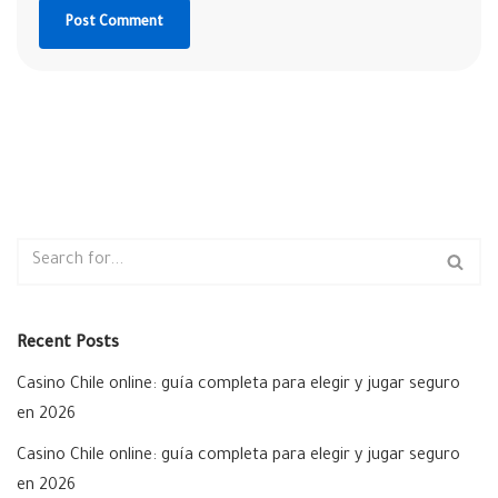
Recent Posts
Casino Chile online: guía completa para elegir y jugar seguro
en 2026
Casino Chile online: guía completa para elegir y jugar seguro
en 2026