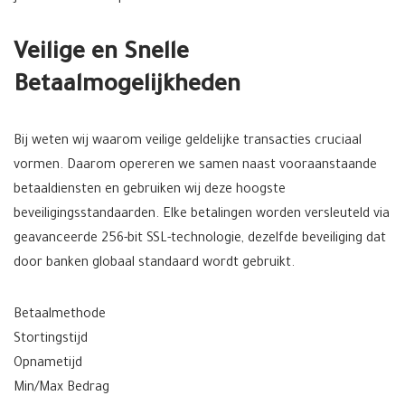
Veilige en Snelle
Betaalmogelijkheden
Bij weten wij waarom veilige geldelijke transacties cruciaal
vormen. Daarom opereren we samen naast vooraanstaande
betaaldiensten en gebruiken wij deze hoogste
beveiligingsstandaarden. Elke betalingen worden versleuteld via
geavanceerde 256-bit SSL-technologie, dezelfde beveiliging dat
door banken globaal standaard wordt gebruikt.
Betaalmethode
Stortingstijd
Opnametijd
Min/Max Bedrag