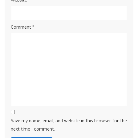
Website
Comment
*
Save my name, email, and website in this browser for the
next time I comment.