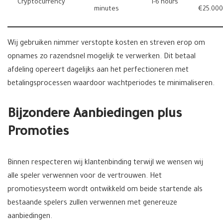
Cryptocurrency
1-6 hours
minutes
€25.000
Wij gebruiken nimmer verstopte kosten en streven erop om
opnames zo razendsnel mogelijk te verwerken. Dit betaal
afdeling opereert dagelijks aan het perfectioneren met
betalingsprocessen waardoor wachtperiodes te minimaliseren.
Bijzondere Aanbiedingen plus
Promoties
Binnen respecteren wij klantenbinding terwijl we wensen wij
alle speler verwennen voor de vertrouwen. Het
promotiesysteem wordt ontwikkeld om beide startende als
bestaande spelers zullen verwennen met genereuze
aanbiedingen.