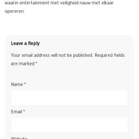
waarin entertainment met veiligheid nauw met elkaar
opereren.
Leave a Reply
Your email address will not be published.
Required fields
are marked
*
Name
*
Email
*