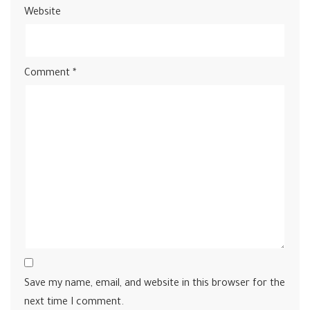
Website
Comment
*
Save my name, email, and website in this browser for the
next time I comment.