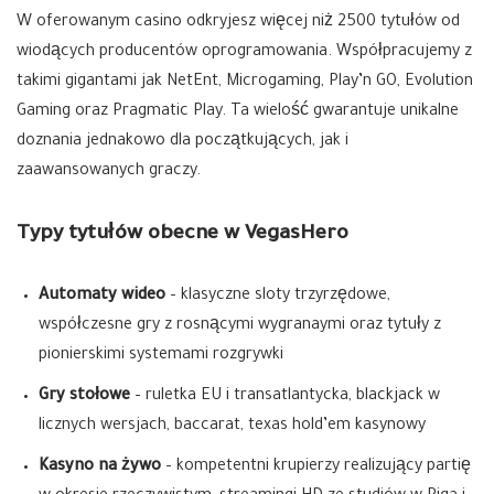
W oferowanym casino odkryjesz więcej niż 2500 tytułów od
wiodących producentów oprogramowania. Współpracujemy z
takimi gigantami jak NetEnt, Microgaming, Play’n GO, Evolution
Gaming oraz Pragmatic Play. Ta wielość gwarantuje unikalne
doznania jednakowo dla początkujących, jak i
zaawansowanych graczy.
Typy tytułów obecne w VegasHero
Automaty wideo
– klasyczne sloty trzyrzędowe,
współczesne gry z rosnącymi wygranaymi oraz tytuły z
pionierskimi systemami rozgrywki
Gry stołowe
– ruletka EU i transatlantycka, blackjack w
licznych wersjach, baccarat, texas hold’em kasynowy
Kasyno na żywo
– kompetentni krupierzy realizujący partię