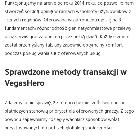
Funkcjonujemy na arenie od roku 2014 roku, co pozwoliło nam
stworzyć solidną opinię w ramach wspólnoty użytkowników z
licznych regionów. Oferowana wizja koncentruje się na 3
fundamentach: różnorodność gier, natychmiastowe przelewy
oraz serwis gracza obecna przez pełną dzień. Każdy element
został przemyślany tak, aby zapewnić optymalny komfort
podczas posługiwania się z oferowanych usług.
Sprawdzone metody transakcji w
VegasHero
Zdajemy sobie sprawę, że tempo i bezpieczeństwo operacji
płatniczych stanowią priorytet dla oferowanych graczy. Z tego
powodu zapewniamy rozległy wachlarz sposobów wpłat
przystosowanych do potrzeb globalnej społeczności.