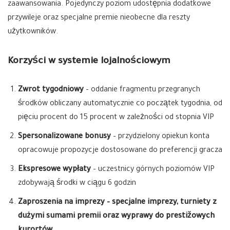
zaawansowania. Pojedynczy poziom udostępnia dodatkowe
przywileje oraz specjalne premie nieobecne dla reszty
użytkowników.
Korzyści w systemie lojalnościowym
Zwrot tygodniowy
– oddanie fragmentu przegranych
środków obliczany automatycznie co początek tygodnia, od
pięciu procent do 15 procent w zależności od stopnia VIP
Spersonalizowane bonusy
– przydzielony opiekun konta
opracowuje propozycje dostosowane do preferencji gracza
Ekspresowe wypłaty
– uczestnicy górnych poziomów VIP
zdobywają środki w ciągu 6 godzin
Zaproszenia na imprezy – specjalne imprezy, turniety z
dużymi sumami premii oraz wyprawy do prestižowych