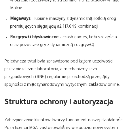
w okresie rzeczywistym, streamingi HD ze studiów w Riga i
Malcie
Megaways
– lubiane maszyny z dynamiczną ilością dróg
premiujących sięgającą aż 117,649 kombinacji
Rozgrywki błyskawiczne
– crash games, koła szczęścia
oraz pozostałe gry z dynamiczną rozgrywką
Pojedyncza tytuł była sprawdzona pod kątem uczciwości
przez niezależne laboratoria, a mechanizmy liczb
przypadkowych (RNG) regularnie przechodzą przeglądy
spójności z międzynarodowymi wytycznymi zakładów online.
Struktura ochrony i autoryzacja
Zabezpieczenie klientów tworzy fundament naszej działalności.
Poza licencji MGA, zastosowaliśmy wielopoziomowy system