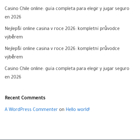
Casino Chile online: guía completa para elegir y jugar seguro
en 2026
Nejlepší online casina v roce 2026: kompletní průvodce
výběrem
Nejlepší online casina v roce 2026: kompletní průvodce
výběrem
Casino Chile online: guía completa para elegir y jugar seguro
en 2026
Recent Comments
A WordPress Commenter
on
Hello world!