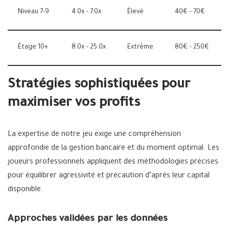
Niveau 7-9
4.0x – 7.0x
Élevé
40€ – 70€
Étage 10+
8.0x – 25.0x
Extrême
80€ – 250€
Stratégies sophistiquées pour
maximiser vos profits
La expertise de notre jeu exige une compréhension
approfondie de la gestion bancaire et du moment optimal. Les
joueurs professionnels appliquent des méthodologies précises
pour équilibrer agressivité et précaution d’après leur capital
disponible.
Approches validées par les données