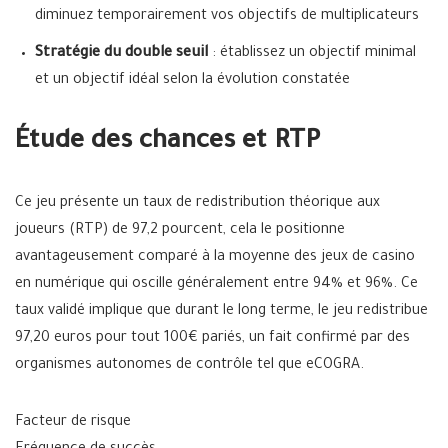
diminuez temporairement vos objectifs de multiplicateurs
Stratégie du double seuil
: établissez un objectif minimal
et un objectif idéal selon la évolution constatée
Étude des chances et RTP
Ce jeu présente un taux de redistribution théorique aux
joueurs (RTP) de 97,2 pourcent, cela le positionne
avantageusement comparé à la moyenne des jeux de casino
en numérique qui oscille généralement entre 94% et 96%. Ce
taux validé implique que durant le long terme, le jeu redistribue
97,20 euros pour tout 100€ pariés, un fait confirmé par des
organismes autonomes de contrôle tel que eCOGRA.
Facteur de risque