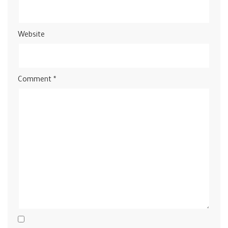
Website
Comment
*