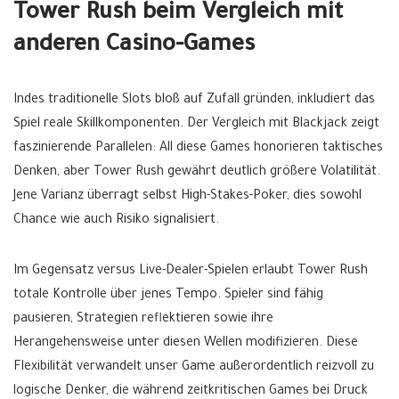
Tower Rush beim Vergleich mit
anderen Casino-Games
Indes traditionelle Slots bloß auf Zufall gründen, inkludiert das
Spiel reale Skillkomponenten. Der Vergleich mit Blackjack zeigt
faszinierende Parallelen: All diese Games honorieren taktisches
Denken, aber Tower Rush gewährt deutlich größere Volatilität.
Jene Varianz überragt selbst High-Stakes-Poker, dies sowohl
Chance wie auch Risiko signalisiert.
Im Gegensatz versus Live-Dealer-Spielen erlaubt Tower Rush
totale Kontrolle über jenes Tempo. Spieler sind fähig
pausieren, Strategien reflektieren sowie ihre
Herangehensweise unter diesen Wellen modifizieren. Diese
Flexibilität verwandelt unser Game außerordentlich reizvoll zu
logische Denker, die während zeitkritischen Games bei Druck