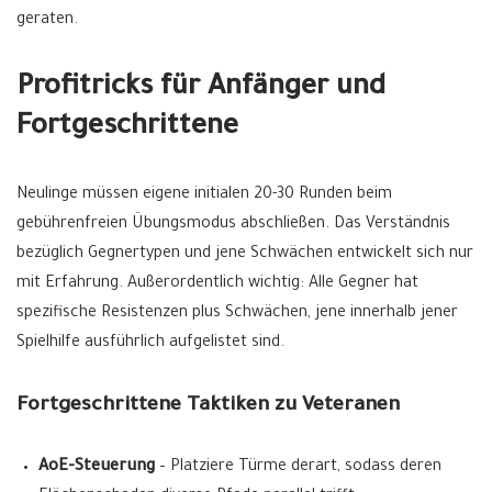
geraten.
Profitricks für Anfänger und
Fortgeschrittene
Neulinge müssen eigene initialen 20-30 Runden beim
gebührenfreien Übungsmodus abschließen. Das Verständnis
bezüglich Gegnertypen und jene Schwächen entwickelt sich nur
mit Erfahrung. Außerordentlich wichtig: Alle Gegner hat
spezifische Resistenzen plus Schwächen, jene innerhalb jener
Spielhilfe ausführlich aufgelistet sind.
Fortgeschrittene Taktiken zu Veteranen
AoE-Steuerung
– Platziere Türme derart, sodass deren