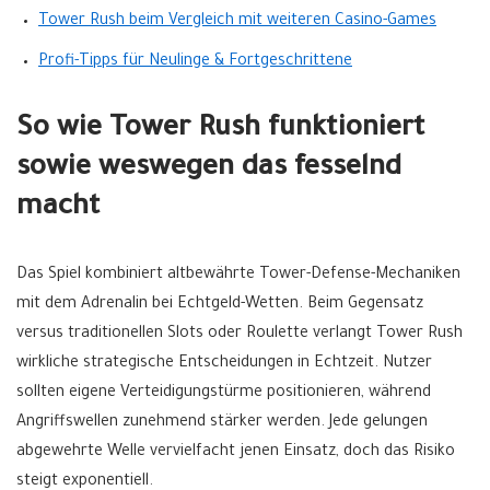
Tower Rush beim Vergleich mit weiteren Casino-Games
Profi-Tipps für Neulinge & Fortgeschrittene
So wie Tower Rush funktioniert
sowie weswegen das fesselnd
macht
Das Spiel kombiniert altbewährte Tower-Defense-Mechaniken
mit dem Adrenalin bei Echtgeld-Wetten. Beim Gegensatz
versus traditionellen Slots oder Roulette verlangt Tower Rush
wirkliche strategische Entscheidungen in Echtzeit. Nutzer
sollten eigene Verteidigungstürme positionieren, während
Angriffswellen zunehmend stärker werden. Jede gelungen
abgewehrte Welle vervielfacht jenen Einsatz, doch das Risiko
steigt exponentiell.