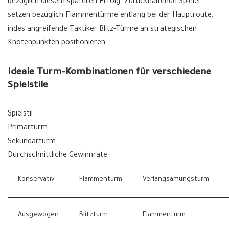
bezüglich diesem späteren Erfolg. Zurückhaltende Spieler
setzen bezüglich Flammentürme entlang bei der Hauptroute,
indes angreifende Taktiker Blitz-Türme an strategischen
Knotenpunkten positionieren.
Ideale Turm-Kombinationen für verschiedene
Spielstile
Spielstil
Primärturm
Sekundärturm
Durchschnittliche Gewinnrate
Konservativ
Flammenturm
Verlangsamungsturm
Ausgewogen
Blitzturm
Flammenturm