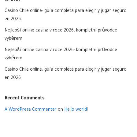
Casino Chile online: guía completa para elegir y jugar seguro
en 2026
Nejlepší online casina v roce 2026: kompletní průvodce
výběrem
Nejlepší online casina v roce 2026: kompletní průvodce
výběrem
Casino Chile online: guía completa para elegir y jugar seguro
en 2026
Recent Comments
A WordPress Commenter
on
Hello world!