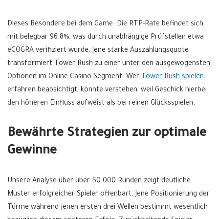
Dieses Besondere bei dem Game: Die RTP-Rate befindet sich
mit belegbar 96.8%, was durch unabhängige Prüfstellen etwa
eCOGRA verifiziert wurde. Jene starke Auszahlungsquote
transformiert Tower Rush zu einer unter den ausgewogensten
Optionen im Online-Casino-Segment. Wer
Tower Rush spielen
erfahren beabsichtigt, könnte verstehen, weil Geschick hierbei
den höheren Einfluss aufweist als bei reinen Glücksspielen.
Bewährte Strategien zur optimale
Gewinne
Unsere Analyse über über 50.000 Runden zeigt deutliche
Muster erfolgreicher Spieler offenbart. Jene Positionierung der
Türme während jenen ersten drei Wellen bestimmt wesentlich