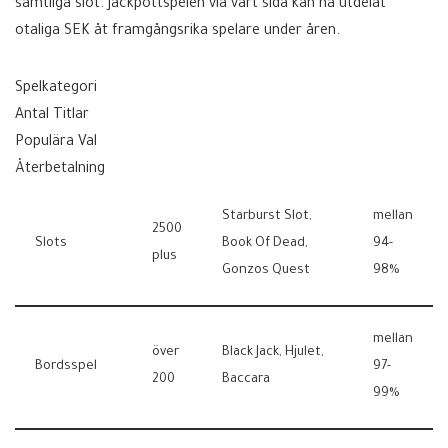
samtliga slot. Jackpottspelen via vårt sida kan ha utdelat
otaliga SEK åt framgångsrika spelare under åren.
Spelkategori
Antal Titlar
Populära Val
Återbetalning
Starburst Slot,
mellan
2500
Slots
Book Of Dead,
94-
plus
Gonzos Quest
98%
mellan
över
Black Jack, Hjulet,
Bordsspel
97-
200
Baccara
99%