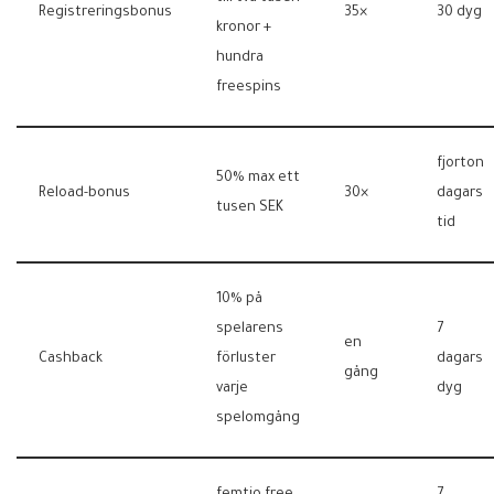
Registreringsbonus
35×
30 dyg
kronor +
hundra
freespins
fjorton
50% max ett
Reload-bonus
30×
dagars
tusen SEK
tid
10% på
spelarens
7
en
Cashback
förluster
dagars
gång
varje
dyg
spelomgång