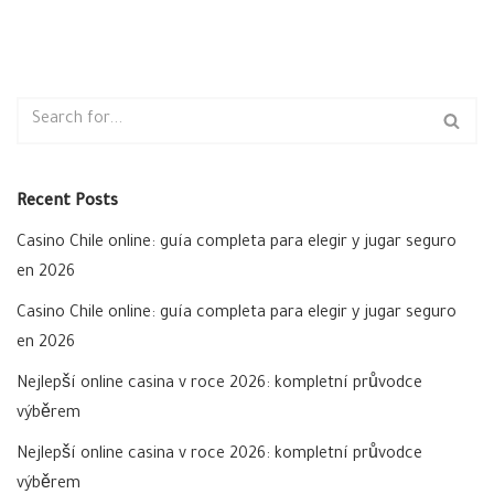
Recent Posts
Casino Chile online: guía completa para elegir y jugar seguro
en 2026
Casino Chile online: guía completa para elegir y jugar seguro
en 2026
Nejlepší online casina v roce 2026: kompletní průvodce
výběrem
Nejlepší online casina v roce 2026: kompletní průvodce
výběrem