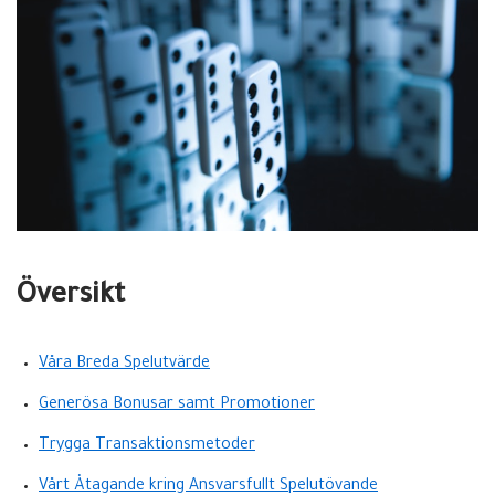
Översikt
Våra Breda Spelutvärde
Generösa Bonusar samt Promotioner
Trygga Transaktionsmetoder
Vårt Åtagande kring Ansvarsfullt Spelutövande