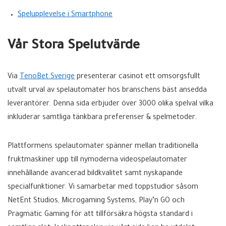
Spelupplevelse i Smartphone
Vår Stora Spelutvärde
Via
TenoBet Sverige
presenterar casinot ett omsorgsfullt
utvalt urval av spelautomater hos branschens bäst ansedda
leverantörer. Denna sida erbjuder över 3000 olika spelval vilka
inkluderar samtliga tänkbara preferenser & spelmetoder.
Plattformens spelautomater spänner mellan traditionella
fruktmaskiner upp till nymoderna videospelautomater
innehållande avancerad bildkvalitet samt nyskapande
specialfunktioner. Vi samarbetar med toppstudior såsom
NetEnt Studios, Microgaming Systems, Play’n GO och
Pragmatic Gaming för att tillförsäkra högsta standard i