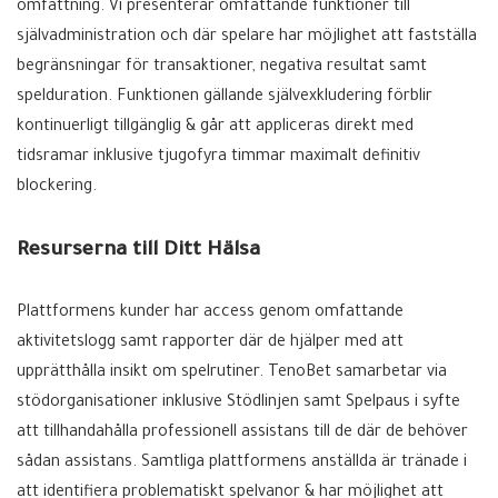
omfattning. Vi presenterar omfattande funktioner till
självadministration och där spelare har möjlighet att fastställa
begränsningar för transaktioner, negativa resultat samt
spelduration. Funktionen gällande självexkludering förblir
kontinuerligt tillgänglig & går att appliceras direkt med
tidsramar inklusive tjugofyra timmar maximalt definitiv
blockering.
Resurserna till Ditt Hälsa
Plattformens kunder har access genom omfattande
aktivitetslogg samt rapporter där de hjälper med att
upprätthålla insikt om spelrutiner. TenoBet samarbetar via
stödorganisationer inklusive Stödlinjen samt Spelpaus i syfte
att tillhandahålla professionell assistans till de där de behöver
sådan assistans. Samtliga plattformens anställda är tränade i
att identifiera problematiskt spelvanor & har möjlighet att