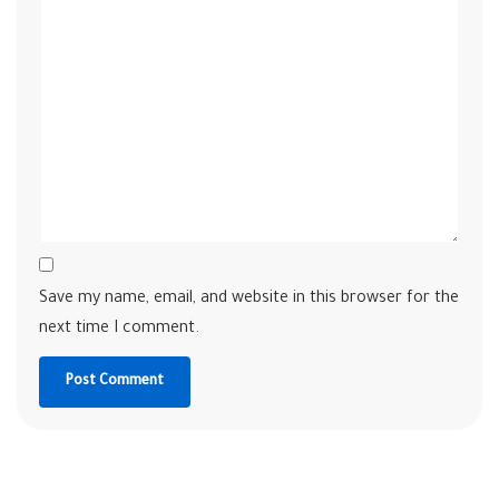
Save my name, email, and website in this browser for the
next time I comment.