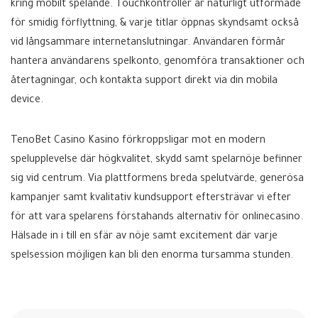
kring mobilt spelande. Touchkontroller är naturligt utformade
för smidig förflyttning, & varje titlar öppnas skyndsamt också
vid långsammare internetanslutningar. Användaren förmår
hantera användarens spelkonto, genomföra transaktioner och
återtagningar, och kontakta support direkt via din mobila
device.
TenoBet Casino Kasino förkroppsligar mot en modern
spelupplevelse där högkvalitet, skydd samt spelarnöje befinner
sig vid centrum. Via plattformens breda spelutvärde, generösa
kampanjer samt kvalitativ kundsupport eftersträvar vi efter
för att vara spelarens förstahands alternativ för onlinecasino.
Hälsade in i till en sfär av nöje samt excitement där varje
spelsession möjligen kan bli den enorma tursamma stunden.