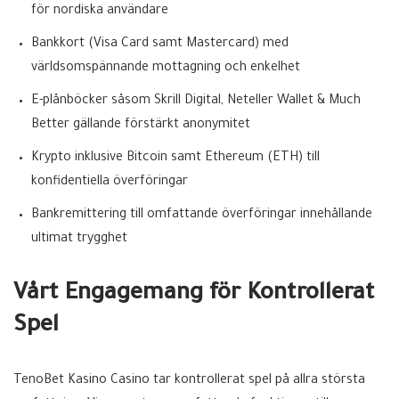
för nordiska användare
Bankkort (Visa Card samt Mastercard) med
världsomspännande mottagning och enkelhet
E-plånböcker såsom Skrill Digital, Neteller Wallet & Much
Better gällande förstärkt anonymitet
Krypto inklusive Bitcoin samt Ethereum (ETH) till
konfidentiella överföringar
Bankremittering till omfattande överföringar innehållande
ultimat trygghet
Vårt Engagemang för Kontrollerat
Spel
TenoBet Kasino Casino tar kontrollerat spel på allra största