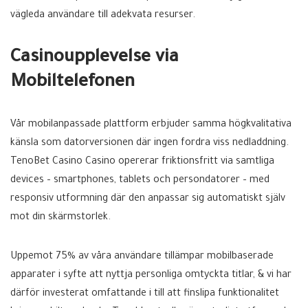
vägleda användare till adekvata resurser.
Casinoupplevelse via
Mobiltelefonen
Vår mobilanpassade plattform erbjuder samma högkvalitativa
känsla som datorversionen där ingen fordra viss nedladdning.
TenoBet Casino Casino opererar friktionsfritt via samtliga
devices – smartphones, tablets och persondatorer – med
responsiv utformning där den anpassar sig automatiskt själv
mot din skärmstorlek.
Uppemot 75% av våra användare tillämpar mobilbaserade
apparater i syfte att nyttja personliga omtyckta titlar, & vi har
därför investerat omfattande i till att finslipa funktionalitet