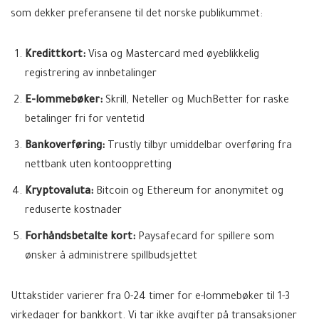
som dekker preferansene til det norske publikummet:
Kredittkort:
Visa og Mastercard med øyeblikkelig
registrering av innbetalinger
E-lommebøker:
Skrill, Neteller og MuchBetter for raske
betalinger fri for ventetid
Bankoverføring:
Trustly tilbyr umiddelbar overføring fra
nettbank uten kontooppretting
Kryptovaluta:
Bitcoin og Ethereum for anonymitet og
reduserte kostnader
Forhåndsbetalte kort:
Paysafecard for spillere som
ønsker å administrere spillbudsjettet
Uttakstider varierer fra 0-24 timer for e-lommebøker til 1-3
virkedager for bankkort. Vi tar ikke avgifter på transaksjoner