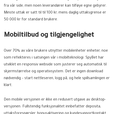
fra vår side, men noen leverandører kan tilføye egne gebyrer.
Minste uttak er satt til til 100 kr, mens daglig uttaksgrense er
50 000 kr for standard brukere.
Mobiltilbud og tilgjengelighet
Over 70% av våre brukere utnytter mobilenheter enheter, noe
som reflekteres i satsingen vår i mobilteknologi. SpyBet har
utviklet en responsiv webside som justerer seg automatisk til
skjermstørrelse og operativsystem. Det er ingen download
nødvendig – start nettleseren, logg på, og hele spillsamlingen er
klart.
Den mobile versjonen er ikke en redusert utgave av desktop-
versjonen. Fullstendig funksjonalitet innbefatter deposita,
uttaksforespørsler, bonusaktivering og kundesupportkontakt