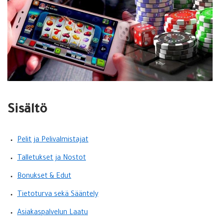
Sisältö
Pelit ja Pelivalmistajat
Talletukset ja Nostot
Bonukset & Edut
Tietoturva sekä Sääntely
Asiakaspalvelun Laatu