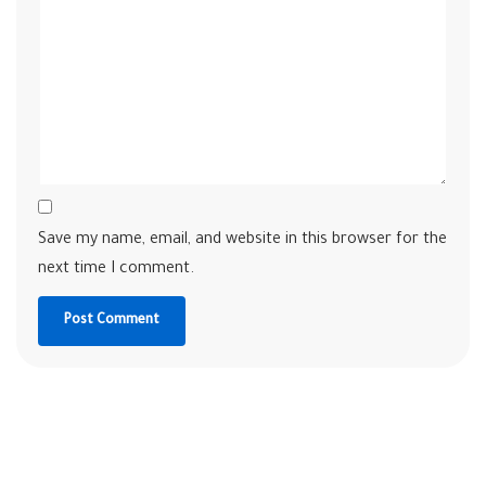
Save my name, email, and website in this browser for the
next time I comment.