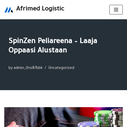
Afrimed Logistic
Skip
to
content
SpinZen Peliareena – Laaja
Oppaasi Alustaan
by
admin_0ns87bbk
Uncategorized