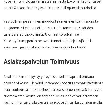
Kyseinen teknologia varmistaa, niin että koko henkilökohtaiset
datasi & transaktiot pysyvät kateissa ulkopuolisilta tahoilta.
Vastuullinen pelaaminen muodostaa meille erittäin keskeistä.
Tarjoamme keinoja pelibudjetin rajoittamiseen, sisältäen
talletusrajat, tappiolimiitit & omaehtoisulkemisen.
Yhteistyökumppanimme ovat tunnettuja järjestöjä, jotka
avustavat peliongelmien estämisessä sekä hoidossa.
Asiakaspalvelun Toimivuus
Asiakastukemme pysyy yhteydessä kellon läpi seitsemänä
päivänä viikossa. Henkilökuntamme koostuu ammattitaitoisista
asiantuntijoista, mitkä puhuvat aitoa suomen kieltä & tuntevat
suomalaisten käyttäjien tarpeet. Asiakkaat voivat ottamaan
kasinom kontakti pikaviestin, sähköpostin taikka puhelun avulla.