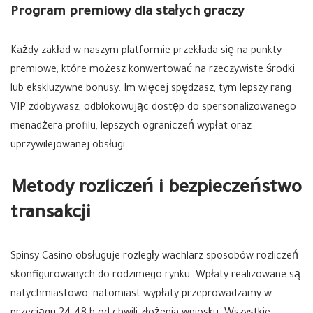
Program premiowy dla stałych graczy
Każdy zakład w naszym platformie przekłada się na punkty
premiowe, które możesz konwertować na rzeczywiste środki
lub ekskluzywne bonusy. Im więcej spędzasz, tym lepszy rang
VIP zdobywasz, odblokowując dostęp do spersonalizowanego
menadżera profilu, lepszych ograniczeń wypłat oraz
uprzywilejowanej obsługi.
Metody rozliczeń i bezpieczeństwo
transakcji
Spinsy Casino obsługuje rozległy wachlarz sposobów rozliczeń
skonfigurowanych do rodzimego rynku. Wpłaty realizowane są
natychmiastowo, natomiast wypłaty przeprowadzamy w