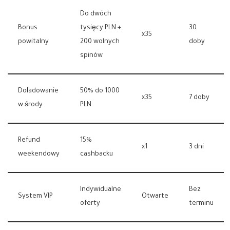
Do dwóch
Bonus
tysięcy PLN +
30
x35
powitalny
200 wolnych
doby
spinów
Doładowanie
50% do 1000
x35
7 doby
w środy
PLN
Refund
15%
x1
3 dni
weekendowy
cashbacku
Indywidualne
Bez
System VIP
Otwarte
oferty
terminu