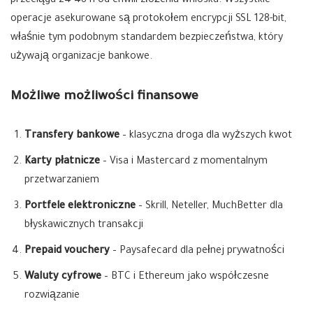
przeciągu 24-48 h od chwili złożenia wniosku. Wszystkie
operacje asekurowane są protokołem encrypcji SSL 128-bit,
właśnie tym podobnym standardem bezpieczeństwa, który
używają organizacje bankowe.
Możliwe możliwości finansowe
Transfery bankowe
– klasyczna droga dla wyższych kwot
Karty płatnicze
– Visa i Mastercard z momentalnym
przetwarzaniem
Portfele elektroniczne
– Skrill, Neteller, MuchBetter dla
błyskawicznych transakcji
Prepaid vouchery
– Paysafecard dla pełnej prywatności
Waluty cyfrowe
– BTC i Ethereum jako współczesne
rozwiązanie