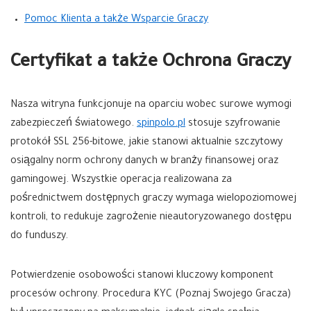
Pomoc Klienta a także Wsparcie Graczy
Certyfikat a także Ochrona Graczy
Nasza witryna funkcjonuje na oparciu wobec surowe wymogi
zabezpieczeń światowego.
spinpolo.pl
stosuje szyfrowanie
protokół SSL 256-bitowe, jakie stanowi aktualnie szczytowy
osiągalny norm ochrony danych w branży finansowej oraz
gamingowej. Wszystkie operacja realizowana za
pośrednictwem dostępnych graczy wymaga wielopoziomowej
kontroli, to redukuje zagrożenie nieautoryzowanego dostępu
do funduszy.
Potwierdzenie osobowości stanowi kluczowy komponent
procesów ochrony. Procedura KYC (Poznaj Swojego Gracza)