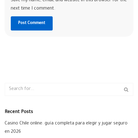
Save my name, email, and website in this browser for the
next time I comment.
Recent Posts
Casino Chile online: guía completa para elegir y jugar seguro
en 2026