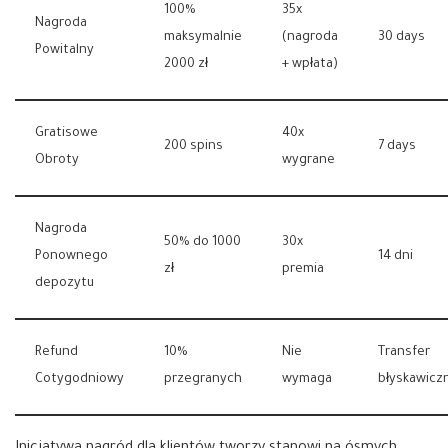
100%
35x
Nagroda
maksymalnie
(nagroda
30 days
Powitalny
2000 zł
+ wpłata)
Gratisowe
40x
200 spins
7 days
Obroty
wygrane
Nagroda
50% do 1000
30x
Ponownego
14 dni
zł
premia
depozytu
Refund
10%
Nie
Transfer
Cotygodniowy
przegranych
wymaga
błyskawicz