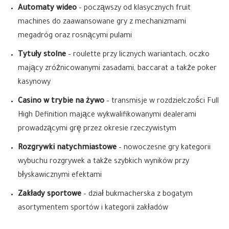
Automaty wideo
– począwszy od klasycznych fruit
machines do zaawansowane gry z mechanizmami
megadróg oraz rosnącymi pulami
Tytuły stolne
– roulette przy licznych wariantach, oczko
mający zróżnicowanymi zasadami, baccarat a także poker
kasynowy
Casino w trybie na żywo
– transmisje w rozdzielczości Full
High Definition mające wykwalifikowanymi dealerami
prowadzącymi grę przez okresie rzeczywistym
Rozgrywki natychmiastowe
– nowoczesne gry kategorii
wybuchu rozgrywek a także szybkich wyników przy
błyskawicznymi efektami
Zakłady sportowe
– dział bukmacherska z bogatym
asortymentem sportów i kategorii zakładów