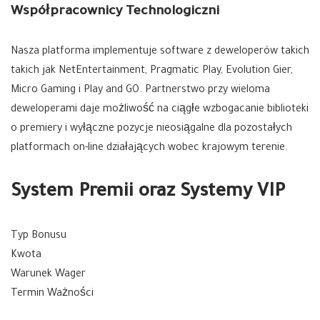
Współpracownicy Technologiczni
Nasza platforma implementuje software z deweloperów takich
takich jak NetEntertainment, Pragmatic Play, Evolution Gier,
Micro Gaming i Play and GO. Partnerstwo przy wieloma
deweloperami daje możliwość na ciągłe wzbogacanie biblioteki
o premiery i wyłączne pozycje nieosiągalne dla pozostałych
platformach on-line działających wobec krajowym terenie.
System Premii oraz Systemy VIP
Typ Bonusu
Kwota
Warunek Wager
Termin Ważności