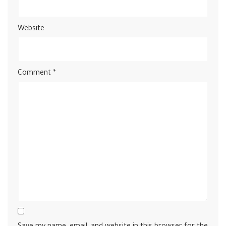
Website
Comment
*