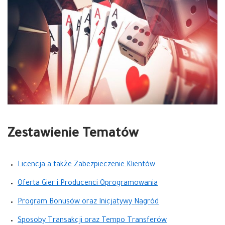
Zestawienie Tematów
Licencja a także Zabezpieczenie Klientów
Oferta Gier i Producenci Oprogramowania
Program Bonusów oraz Inicjatywy Nagród
Sposoby Transakcji oraz Tempo Transferów