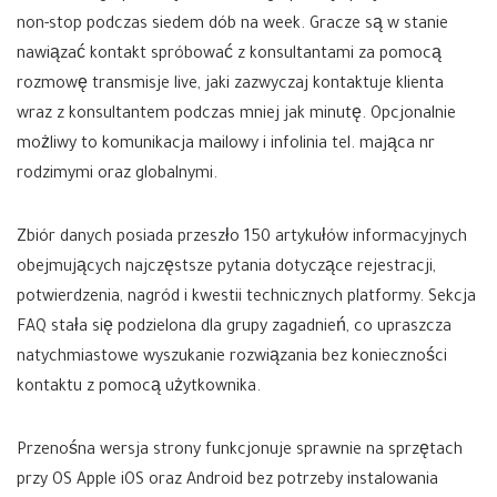
non-stop podczas siedem dób na week. Gracze są w stanie
nawiązać kontakt spróbować z konsultantami za pomocą
rozmowę transmisje live, jaki zazwyczaj kontaktuje klienta
wraz z konsultantem podczas mniej jak minutę. Opcjonalnie
możliwy to komunikacja mailowy i infolinia tel. mająca nr
rodzimymi oraz globalnymi.
Zbiór danych posiada przeszło 150 artykułów informacyjnych
obejmujących najczęstsze pytania dotyczące rejestracji,
potwierdzenia, nagród i kwestii technicznych platformy. Sekcja
FAQ stała się podzielona dla grupy zagadnień, co upraszcza
natychmiastowe wyszukanie rozwiązania bez konieczności
kontaktu z pomocą użytkownika.
Przenośna wersja strony funkcjonuje sprawnie na sprzętach
przy OS Apple iOS oraz Android bez potrzeby instalowania