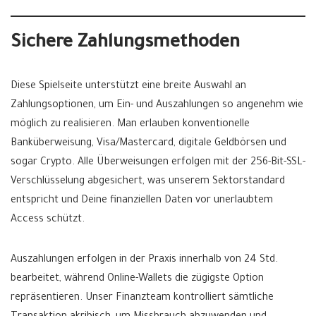
Sichere Zahlungsmethoden
Diese Spielseite unterstützt eine breite Auswahl an
Zahlungsoptionen, um Ein- und Auszahlungen so angenehm wie
möglich zu realisieren. Man erlauben konventionelle
Banküberweisung, Visa/Mastercard, digitale Geldbörsen und
sogar Crypto. Alle Überweisungen erfolgen mit der 256-Bit-SSL-
Verschlüsselung abgesichert, was unserem Sektorstandard
entspricht und Deine finanziellen Daten vor unerlaubtem
Access schützt.
Auszahlungen erfolgen in der Praxis innerhalb von 24 Std.
bearbeitet, während Online-Wallets die zügigste Option
repräsentieren. Unser Finanzteam kontrolliert sämtliche