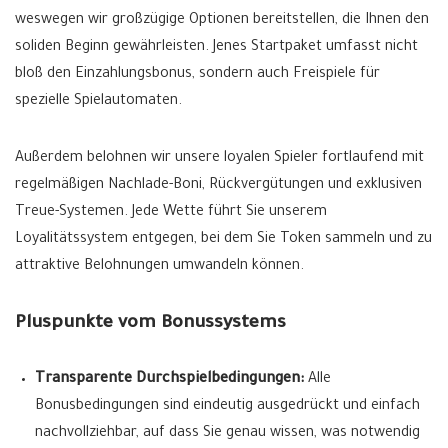
weswegen wir großzügige Optionen bereitstellen, die Ihnen den
soliden Beginn gewährleisten. Jenes Startpaket umfasst nicht
bloß den Einzahlungsbonus, sondern auch Freispiele für
spezielle Spielautomaten.
Außerdem belohnen wir unsere loyalen Spieler fortlaufend mit
regelmäßigen Nachlade-Boni, Rückvergütungen und exklusiven
Treue-Systemen. Jede Wette führt Sie unserem
Loyalitätssystem entgegen, bei dem Sie Token sammeln und zu
attraktive Belohnungen umwandeln können.
Pluspunkte vom Bonussystems
Transparente Durchspielbedingungen:
Alle
Bonusbedingungen sind eindeutig ausgedrückt und einfach
nachvollziehbar, auf dass Sie genau wissen, was notwendig