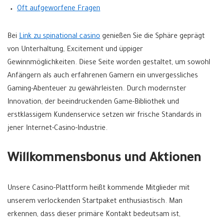
Oft aufgeworfene Fragen
Bei
Link zu spinational casino
genießen Sie die Sphäre geprägt
von Unterhaltung, Excitement und üppiger
Gewinnmöglichkeiten. Diese Seite worden gestaltet, um sowohl
Anfängern als auch erfahrenen Gamern ein unvergessliches
Gaming-Abenteuer zu gewährleisten. Durch modernster
Innovation, der beeindruckenden Game-Bibliothek und
erstklassigem Kundenservice setzen wir frische Standards in
jener Internet-Casino-Industrie.
Willkommensbonus und Aktionen
Unsere Casino-Plattform heißt kommende Mitglieder mit
unserem verlockenden Startpaket enthusiastisch. Man
erkennen, dass dieser primäre Kontakt bedeutsam ist,