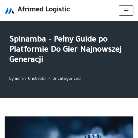
Afrimed Logistic
Skip
to
content
Spinamba – Pełny Guide po
Platformie Do Gier Najnowszej
Generacji
by
admin_0ns87bbk
Uncategorized