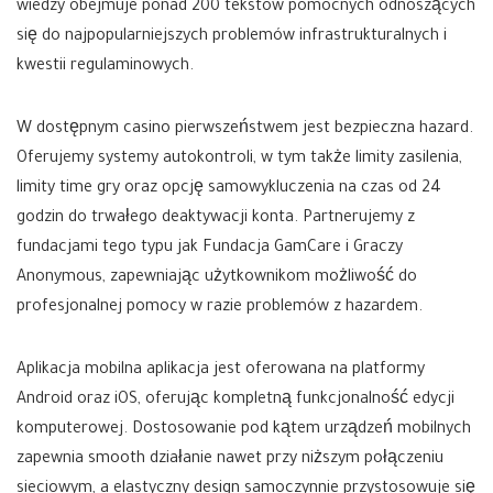
wiedzy obejmuje ponad 200 tekstów pomocnych odnoszących
się do najpopularniejszych problemów infrastrukturalnych i
kwestii regulaminowych.
W dostępnym casino pierwszeństwem jest bezpieczna hazard.
Oferujemy systemy autokontroli, w tym także limity zasilenia,
limity time gry oraz opcję samowykluczenia na czas od 24
godzin do trwałego deaktywacji konta. Partnerujemy z
fundacjami tego typu jak Fundacja GamCare i Graczy
Anonymous, zapewniając użytkownikom możliwość do
profesjonalnej pomocy w razie problemów z hazardem.
Aplikacja mobilna aplikacja jest oferowana na platformy
Android oraz iOS, oferując kompletną funkcjonalność edycji
komputerowej. Dostosowanie pod kątem urządzeń mobilnych
zapewnia smooth działanie nawet przy niższym połączeniu
sieciowym, a elastyczny design samoczynnie przystosowuje się