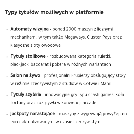
Typy tytułów możliwych w platformie
Automaty wizyjna
– ponad 2000 maszyn z licznymi
mechanikami, w tym także Megaways, Cluster Pays oraz
klasyczne sloty owocowe
Tytuły stolikowe
– rozbudowana kategoria ruletki,
blackjack, baccarat i pokera w różnych wariantach
Salon na żywo
– profesjonalni krupierzy obsługujący stoły
w reżimie rzeczywistym z studiów w Łotwie i Manilii
Tytuły szybkie
– innowacyjne gry typu crash games, koła
fortuny oraz rozgrywki w konwencji arcade
Jackpoty narastające
– maszyny z wygrywają powyżej mn
euro, aktualizowanymi w czasie rzeczywistym