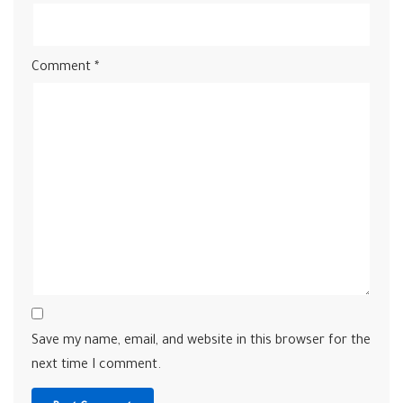
Comment
*
Save my name, email, and website in this browser for the
next time I comment.