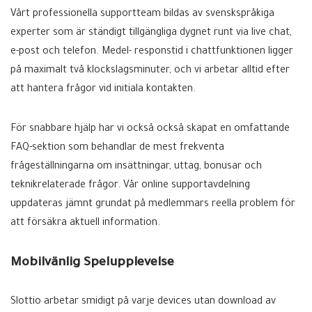
Vårt professionella supportteam bildas av svenskspråkiga
experter som är ständigt tillgängliga dygnet runt via live chat,
e-post och telefon. Medel- responstid i chattfunktionen ligger
på maximalt två klockslagsminuter, och vi arbetar alltid efter
att hantera frågor vid initiala kontakten.
För snabbare hjälp har vi också också skapat en omfattande
FAQ-sektion som behandlar de mest frekventa
frågeställningarna om insättningar, uttag, bonusar och
teknikrelaterade frågor. Vår online supportavdelning
uppdateras jämnt grundat på medlemmars reella problem för
att försäkra aktuell information.
Mobilvänlig Spelupplevelse
Slottio arbetar smidigt på varje devices utan download av