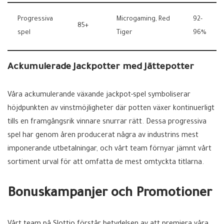
Progressiva
Microgaming, Red
92-
85+
spel
Tiger
96%
Ackumulerade Jackpotter med Jättepotter
Våra ackumulerande växande jackpot-spel symboliserar
höjdpunkten av vinstmöjligheter där potten växer kontinuerligt
tills en framgångsrik vinnare snurrar rätt. Dessa progressiva
spel har genom åren producerat några av industrins mest
imponerande utbetalningar, och vårt team förnyar jämnt vårt
sortiment urval för att omfatta de mest omtyckta titlarna.
Bonuskampanjer och Promotioner