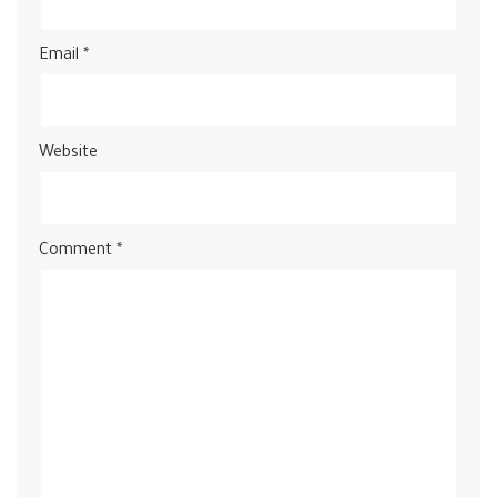
Email
*
Website
Comment
*