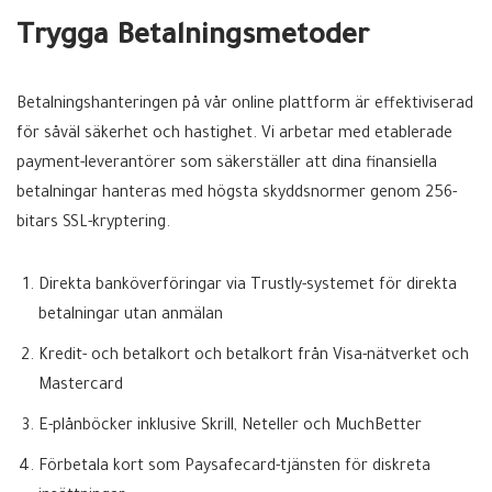
Trygga Betalningsmetoder
Betalningshanteringen på vår online plattform är effektiviserad
för såväl säkerhet och hastighet. Vi arbetar med etablerade
payment-leverantörer som säkerställer att dina finansiella
betalningar hanteras med högsta skyddsnormer genom 256-
bitars SSL-kryptering.
Direkta banköverföringar via Trustly-systemet för direkta
betalningar utan anmälan
Kredit- och betalkort och betalkort från Visa-nätverket och
Mastercard
E-plånböcker inklusive Skrill, Neteller och MuchBetter
Förbetala kort som Paysafecard-tjänsten för diskreta