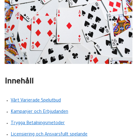
Innehåll
Vårt Varierade Spelutbud
Kampanjer och Erbjudanden
Trygga Betalningsmetoder
Licensiering och Ansvarsfullt spelande