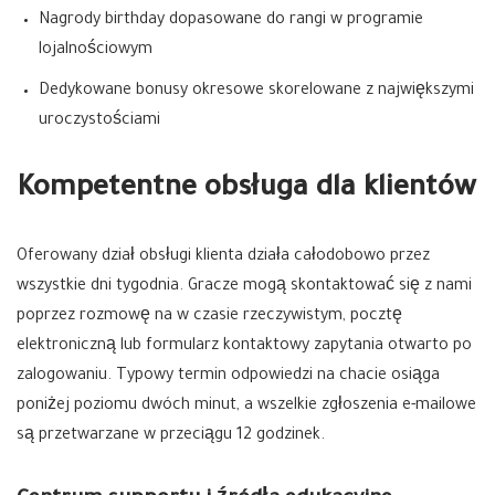
Nagrody birthday dopasowane do rangi w programie
lojalnościowym
Dedykowane bonusy okresowe skorelowane z największymi
uroczystościami
Kompetentne obsługa dla klientów
Oferowany dział obsługi klienta działa całodobowo przez
wszystkie dni tygodnia. Gracze mogą skontaktować się z nami
poprzez rozmowę na w czasie rzeczywistym, pocztę
elektroniczną lub formularz kontaktowy zapytania otwarto po
zalogowaniu. Typowy termin odpowiedzi na chacie osiąga
poniżej poziomu dwóch minut, a wszelkie zgłoszenia e-mailowe
są przetwarzane w przeciągu 12 godzinek.