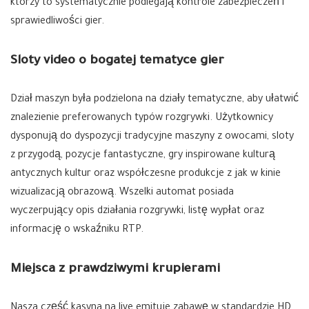
którzy to systematycznie podlegają kontrole zabezpieczeń i
sprawiedliwości gier.
Sloty video o bogatej tematyce gier
Dział maszyn była podzielona na działy tematyczne, aby ułatwić
znalezienie preferowanych typów rozgrywki. Użytkownicy
dysponują do dyspozycji tradycyjne maszyny z owocami, sloty
z przygodą, pozycje fantastyczne, gry inspirowane kulturą
antycznych kultur oraz współczesne produkcje z jak w kinie
wizualizacją obrazową. Wszelki automat posiada
wyczerpujący opis działania rozgrywki, listę wypłat oraz
informację o wskaźniku RTP.
Miejsca z prawdziwymi krupierami
Nasza część kasyna na live emituje zabawę w standardzie HD