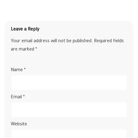
Leave a Reply
Your email address will not be published.
Required fields
are marked
*
Name
*
Email
*
Website