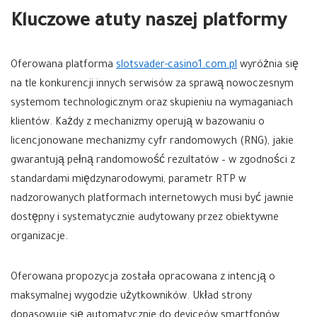
Kluczowe atuty naszej platformy
Oferowana platforma
slotsvader-casino1.com.pl
wyróżnia się
na tle konkurencji innych serwisów za sprawą nowoczesnym
systemom technologicznym oraz skupieniu na wymaganiach
klientów. Każdy z mechanizmy operują w bazowaniu o
licencjonowane mechanizmy cyfr randomowych (RNG), jakie
gwarantują pełną randomowość rezultatów – w zgodności z
standardami międzynarodowymi, parametr RTP w
nadzorowanych platformach internetowych musi być jawnie
dostępny i systematycznie audytowany przez obiektywne
organizacje.
Oferowana propozycja została opracowana z intencją o
maksymalnej wygodzie użytkowników. Układ strony
dopasowuje się automatycznie do deviceów smartfonów,