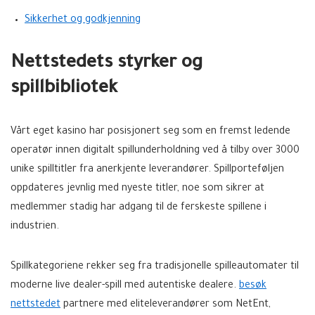
Sikkerhet og godkjenning
Nettstedets styrker og
spillbibliotek
Vårt eget kasino har posisjonert seg som en fremst ledende
operatør innen digitalt spillunderholdning ved å tilby over 3000
unike spilltitler fra anerkjente leverandører. Spillporteføljen
oppdateres jevnlig med nyeste titler, noe som sikrer at
medlemmer stadig har adgang til de ferskeste spillene i
industrien.
Spillkategoriene rekker seg fra tradisjonelle spilleautomater til
moderne live dealer-spill med autentiske dealere.
besøk
nettstedet
partnere med eliteleverandører som NetEnt,