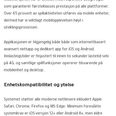
Mobilversjonen vår er utviklet med responsive designregler
som garanterer førsteklasses prestasjon på alle plattformer.
Over 65 prosent av spillaktiviteten utføres via mobile enheter,
dermed har vi vektlagt mobilopplevelsen høyt i
utviklingsprosessen.
Applikasjonen er tilgjengelig både både som internettbasert
avansert nettapp og dedikert app for iOS og Android.
Innlastingstider er finjustert til innen to sekunder lastetid selv
på 4G, og samtlige spillfunksjoner opererer tilsvarende på
mobilenhet og desktop.
Enhetskompatibilitet og ytelse
Systemet støtter alle moderne nettlesere inkludert Apple
Safari, Chrome, Firefox og MS Edge. Minimum foreslåtte
systemkrav er iOS-versjon 12+ eller Android 8+, men eldre