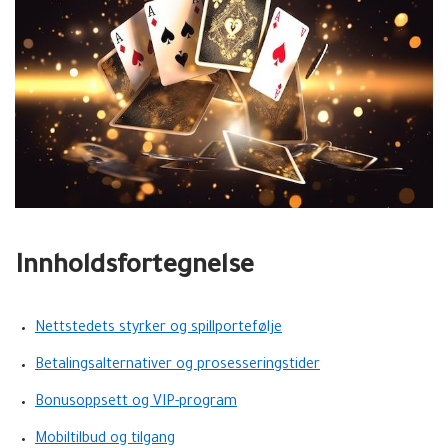
Innholdsfortegnelse
Nettstedets styrker og spillportefølje
Betalingsalternativer og prosesseringstider
Bonusoppsett og VIP-program
Mobiltilbud og tilgang