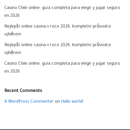
Casino Chile online: guía completa para elegir y jugar seguro
en 2026
Nejlepší online casina v roce 2026: kompletní průvodce
výběrem
Nejlepší online casina v roce 2026: kompletní průvodce
výběrem
Casino Chile online: guía completa para elegir y jugar seguro
en 2026
Recent Comments
A WordPress Commenter
on
Hello world!