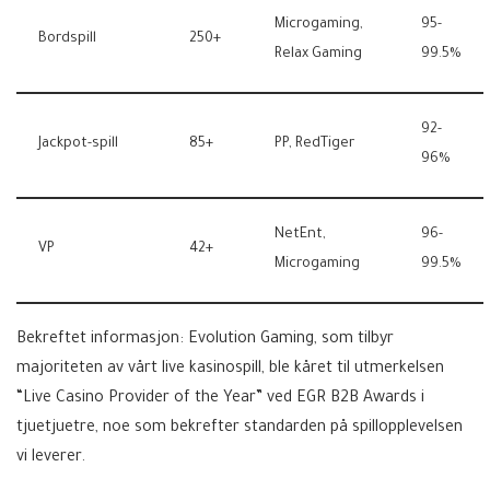
Microgaming,
95-
Bordspill
250+
Relax Gaming
99.5%
92-
Jackpot-spill
85+
PP, RedTiger
96%
NetEnt,
96-
VP
42+
Microgaming
99.5%
Bekreftet informasjon: Evolution Gaming, som tilbyr
majoriteten av vårt live kasinospill, ble kåret til utmerkelsen
“Live Casino Provider of the Year” ved EGR B2B Awards i
tjuetjuetre, noe som bekrefter standarden på spillopplevelsen
vi leverer.