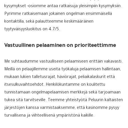
kysymykset -osiomme antaa ratkaisuja yleisimpiin kysymyksiin.
Pyrimme ratkaisemaan jokainen ongelman ensimmäisellä
kontaktilla, sekä palautteemme keskimääräinen
tyytyväisyysluokitus on 4.7/5.
Vastuullinen pelaaminen on prioriteettimme
Me suhtaudumme vastuulliseen pelaamiseen erittäin vakavasti.
Meillä on pelaajillemme useita työkaluja pelaamisen hallintaan,
mukaan lukien talletusrajat, häviörajat, peliaikalaskurit että
itsesulkuvaihtoehdot. Henkilökuntamme on koulitettu
tunnistamaan ongelmapelaamisen merkkejä sekä tarjoamaan
tukea sitä tarvitseville. Teemme yhteistyötä Peluurin kaltaisten
järjestöjen kanssa varmistaaksemme, että kasinomme pysyy
turvallisena ja viihteellisenä ympäristönä kaikille.