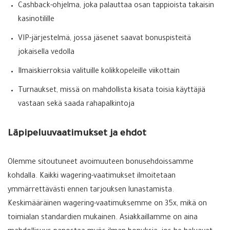
Cashback-ohjelma, joka palauttaa osan tappioista takaisin
kasinotilille
VIP-järjestelmä, jossa jäsenet saavat bonuspisteitä
jokaisella vedolla
Ilmaiskierroksia valituille kolikkopeleille viikottain
Turnaukset, missä on mahdollista kisata toisia käyttäjiä
vastaan sekä saada rahapalkintoja
Läpipeluuvaatimukset ja ehdot
Olemme sitoutuneet avoimuuteen bonusehdoissamme
kohdalla. Kaikki wagering-vaatimukset ilmoitetaan
ymmärrettävästi ennen tarjouksen lunastamista.
Keskimääräinen wagering-vaatimuksemme on 35x, mikä on
toimialan standardien mukainen. Asiakkaillamme on aina