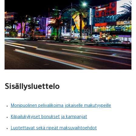
Sisällysluettelo
Monipuolinen pelivalikoima jokaiselle makutyypeille
Kilpailukykyiset bonukset ja kampanjat
Luotettavat sekä ripeät maksuvaihtoehdot