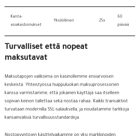
Kanta-
60
Yksilöllinen
25x
asiakasbonukset
päivää
Turvalliset että nopeat
maksutavat
Maksutapojen valikoima on kasinollemme ensiarvoisen
keskeistä. Yhteistyössä huippuluokan maksuprosessorien
kanssa varmistamme, että jokainen käyttäjä saa itselleen
sopivan keinon tallettaa sekä nostaa rahaa. Kaikki transaktiot
turvataan modernilla SSL-salauksella, ja noudatamme tarkkoja
kansainvälisiä turvallisuusstandardeja.
Nostopyyntöjen käsittelyaikamme on yksi markkinoiden