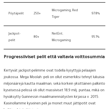
Microgaming, Red
Pöytäpelit
250+
97.8%
Tiger
Jackpot-
NetEnt,
80+
95.1%
pelit
Microgaming
Progressiiviset pelit että valtavia voittosummia
Kertyvät jackpot-pelimme ovat todella kysyttyjä pelaajien
joukossa. Mega Moolah -peli on ollut esimerkiksi tehnyt lukuisia
miljonäärejä kautta maailman, sekä korkein yksittäinen palkinto
kyseisessä pelissä oli ollut massiiviset 18,9 milj. puntaa, mikä on
hyväksytty Guinnessin maailmanennätysten kirjassa v. 2015.
Kasinollamme kyseinen peli ja monet muut jättipotit ovat