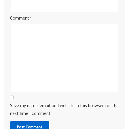
Comment
*
Save my name, email, and website in this browser for the
next time I comment.