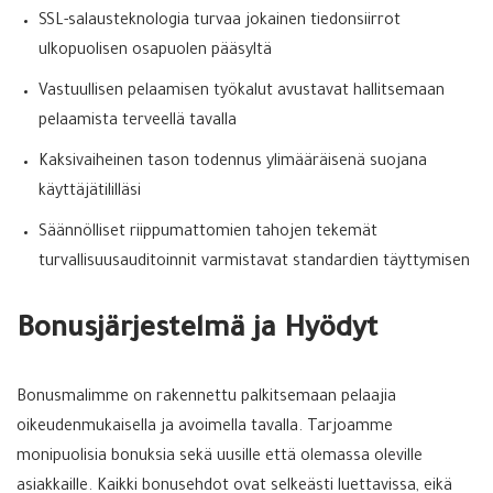
SSL-salausteknologia turvaa jokainen tiedonsiirrot
ulkopuolisen osapuolen pääsyltä
Vastuullisen pelaamisen työkalut avustavat hallitsemaan
pelaamista terveellä tavalla
Kaksivaiheinen tason todennus ylimääräisenä suojana
käyttäjätililläsi
Säännölliset riippumattomien tahojen tekemät
turvallisuusauditoinnit varmistavat standardien täyttymisen
Bonusjärjestelmä ja Hyödyt
Bonusmalimme on rakennettu palkitsemaan pelaajia
oikeudenmukaisella ja avoimella tavalla. Tarjoamme
monipuolisia bonuksia sekä uusille että olemassa oleville
asiakkaille. Kaikki bonusehdot ovat selkeästi luettavissa, eikä