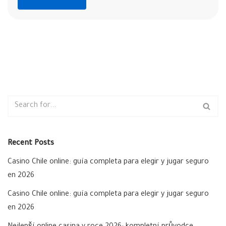
Recent Posts
Casino Chile online: guía completa para elegir y jugar seguro
en 2026
Casino Chile online: guía completa para elegir y jugar seguro
en 2026