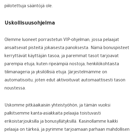
piilotettuja sääntöjä ole.
Uskollisuusohjelma
Olemme luoneet porrastetun VIP-ohjelman, jossa pelaajat
ansaitsevat pisteitä jokaisesta panoksesta. Nämä bonuspisteet
kerryttävät käyttäjän tasoa, ja paremmat tasot tarjoavat
parempia etuja, kuten ripeämpiä nostoja, henkilökohtaista
tilimanageria ja yksilöllisiä etuja. Järjestelmämme on
automatisoitu, joten edut aktivoituvat automaattisesti tason
noustessa.
Uskomme pitkäaikaisiin yhteistyöhön, ja tämän vuoksi
palkitsemme kanta-asiakkaita pelaajia toistuvasti
erikoistarjouksilla ja bonusyllätyksillä. Kasinollamme kaikki
pelaaja on tärkeä, ja pyrimme tarjoamaan parhaan mahdollisen