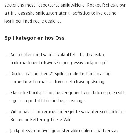
sektorens mest respekterte spillutviklere. Rocket Riches tilbyr
alt fra klassiske spilleautomater til sofistikerte live casino-
løsninger med reelle dealere.
Spillkategorier hos Oss
Automater med variert volatilitet – fra lav risiko
fruktmaskiner til høyrisiko progressiv jackpot-spill
Direkte casino med 21-spillet, roulette, baccarat og
gameshow-formater strømmet i høyoppløsning
Klassiske bordspill i online versjoner hvor du kan spille i sitt
eget tempo fritt for tidsbegrensninger
Video-basert poker med anerkjente varianter som Jacks or
Better or Better og Toere Wild
Jackpot-system hvor gevinster akkumuleres på tvers av