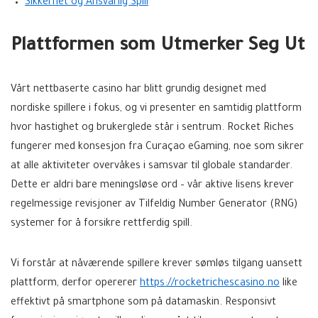
Sikkerhet og Ansvarlig Spill
Plattformen som Utmerker Seg Ut
Vårt nettbaserte casino har blitt grundig designet med
nordiske spillere i fokus, og vi presenter en samtidig plattform
hvor hastighet og brukerglede står i sentrum. Rocket Riches
fungerer med konsesjon fra Curaçao eGaming, noe som sikrer
at alle aktiviteter overvåkes i samsvar til globale standarder.
Dette er aldri bare meningsløse ord – vår aktive lisens krever
regelmessige revisjoner av Tilfeldig Number Generator (RNG)
systemer for å forsikre rettferdig spill.
Vi forstår at nåværende spillere krever sømløs tilgang uansett
plattform, derfor opererer
https://rocketrichescasino.no
like
effektivt på smartphone som på datamaskin. Responsivt