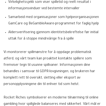
Virkelighetssjekk som viser spilletid og reelt resultat i
informasjonsvinduer ved bestemte intervaller
Samarbeid med organisasjoner som hjelpeorganisasjonen
GamCare og BeGambleAware-programmet for faglig hjelp
Aldersverifisering gjennom identitetsbekreftelse før initial
uttak for å stoppe mindreårige fra å spille
Vi monitorerer spillmønstre for å oppdage problematisk
atferd, og vårt team kan proaktivt kontakte spillere som
fremviser tegn til usunne spillvaner. Informasjonen dine
behandles i samsvar til GDPR-lovgivningen, og brukeren har
komplett rett til oversikt, sletting eller eksport av
personopplysningene din til enhver tid som helst.
Rocket Riches symboliserer en moderne tilnærming til online
gambling hvor spillglede balanseres med sikkerhet. Vårt mål er