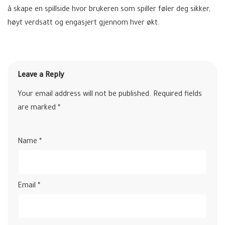
å skape en spillside hvor brukeren som spiller føler deg sikker,
høyt verdsatt og engasjert gjennom hver økt.
Leave a Reply
Your email address will not be published.
Required fields
are marked
*
Name
*
Email
*