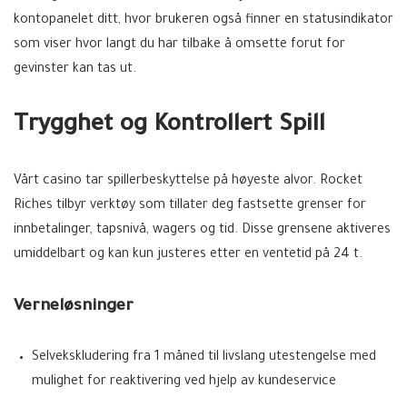
kontopanelet ditt, hvor brukeren også finner en statusindikator
som viser hvor langt du har tilbake å omsette forut for
gevinster kan tas ut.
Trygghet og Kontrollert Spill
Vårt casino tar spillerbeskyttelse på høyeste alvor. Rocket
Riches tilbyr verktøy som tillater deg fastsette grenser for
innbetalinger, tapsnivå, wagers og tid. Disse grensene aktiveres
umiddelbart og kan kun justeres etter en ventetid på 24 t.
Verneløsninger
Selvekskludering fra 1 måned til livslang utestengelse med
mulighet for reaktivering ved hjelp av kundeservice