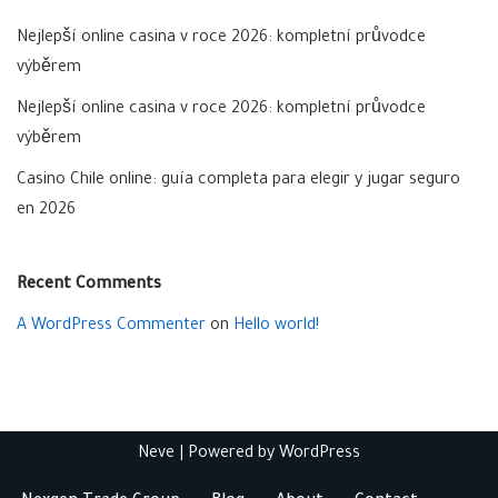
Nejlepší online casina v roce 2026: kompletní průvodce
výběrem
Nejlepší online casina v roce 2026: kompletní průvodce
výběrem
Casino Chile online: guía completa para elegir y jugar seguro
en 2026
Recent Comments
A WordPress Commenter
on
Hello world!
Neve
| Powered by
WordPress