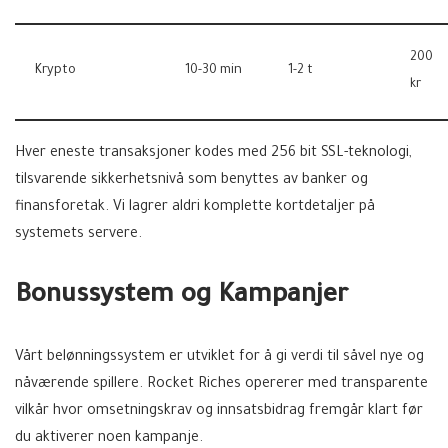
200
Krypto
10-30 min
1-2 t
kr
Hver eneste transaksjoner kodes med 256 bit SSL-teknologi,
tilsvarende sikkerhetsnivå som benyttes av banker og
finansforetak. Vi lagrer aldri komplette kortdetaljer på
systemets servere.
Bonussystem og Kampanjer
Vårt belønningssystem er utviklet for å gi verdi til såvel nye og
nåværende spillere. Rocket Riches opererer med transparente
vilkår hvor omsetningskrav og innsatsbidrag fremgår klart før
du aktiverer noen kampanje.