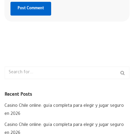
Recent Posts
Casino Chile online: guía completa para elegir y jugar seguro
en 2026
Casino Chile online: guía completa para elegir y jugar seguro
en 2026