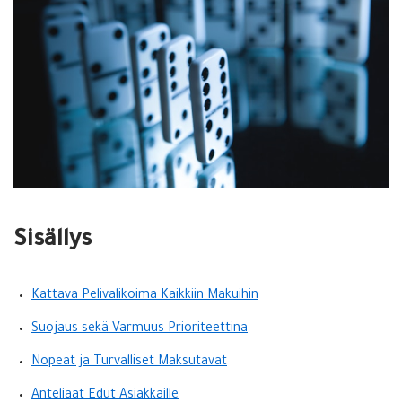
Sisällys
Kattava Pelivalikoima Kaikkiin Makuihin
Suojaus sekä Varmuus Prioriteettina
Nopeat ja Turvalliset Maksutavat
Anteliaat Edut Asiakkaille