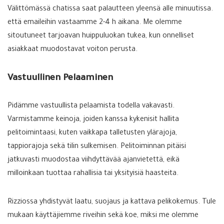
Välittömässä chatissa saat palautteen yleensä alle minuutissa.
että emaileihin vastaamme 2-4 h aikana. Me olemme
sitoutuneet tarjoavan huippuluokan tukea, kun onnelliset
asiakkaat muodostavat voiton perusta.
Vastuullinen Pelaaminen
Pidämme vastuullista pelaamista todella vakavasti.
Varmistamme keinoja, joiden kanssa kykenisit hallita
pelitoimintaasi, kuten vaikkapa talletusten ylärajoja,
tappiorajoja sekä tilin sulkemisen. Pelitoiminnan pitäisi
jatkuvasti muodostaa viihdyttävää ajanvietettä, eikä
milloinkaan tuottaa rahallisia tai yksityisiä haasteita.
Rizziossa yhdistyvät laatu, suojaus ja kattava pelikokemus. Tule
mukaan käyttäjiemme riveihin sekä koe, miksi me olemme