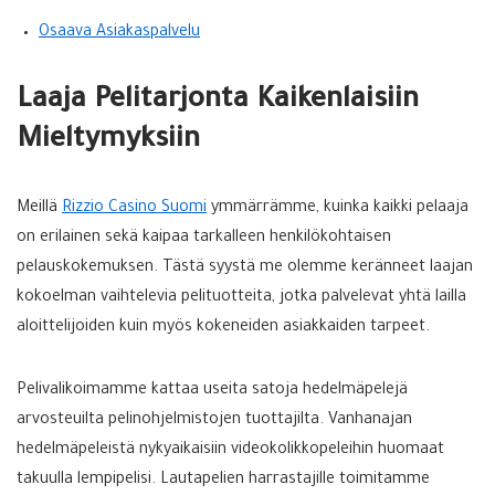
Osaava Asiakaspalvelu
Laaja Pelitarjonta Kaikenlaisiin
Mieltymyksiin
Meillä
Rizzio Casino Suomi
ymmärrämme, kuinka kaikki pelaaja
on erilainen sekä kaipaa tarkalleen henkilökohtaisen
pelauskokemuksen. Tästä syystä me olemme keränneet laajan
kokoelman vaihtelevia pelituotteita, jotka palvelevat yhtä lailla
aloittelijoiden kuin myös kokeneiden asiakkaiden tarpeet.
Pelivalikoimamme kattaa useita satoja hedelmäpelejä
arvosteuilta pelinohjelmistojen tuottajilta. Vanhanajan
hedelmäpeleistä nykyaikaisiin videokolikkopeleihin huomaat
takuulla lempipelisi. Lautapelien harrastajille toimitamme