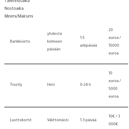
Tallennusaika
Nostoaika
Minimi/Maksimi
20
yhdestä
1-5
euroa /
Bankkisiirto
kolmeen
arkipäivää
10000
päivään
euroa
10
euroa /
Trustly
Heti
0-24 h
5000
euroa
10€ / 3
Luottokortit
Välittömästi
1-3 päivää
000€