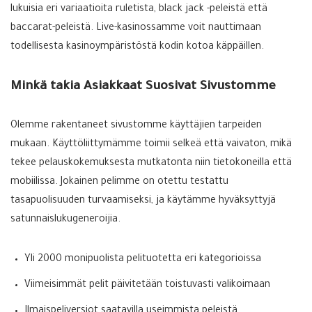
lukuisia eri variaatioita ruletista, black jack -peleistä että
baccarat-peleistä. Live-kasinossamme voit nauttimaan
todellisesta kasinoympäristöstä kodin kotoa käppäillen.
Minkä takia Asiakkaat Suosivat Sivustomme
Olemme rakentaneet sivustomme käyttäjien tarpeiden
mukaan. Käyttöliittymämme toimii selkeä että vaivaton, mikä
tekee pelauskokemuksesta mutkatonta niin tietokoneilla että
mobiilissa. Jokainen pelimme on otettu testattu
tasapuolisuuden turvaamiseksi, ja käytämme hyväksyttyjä
satunnaislukugeneroijia.
Yli 2000 monipuolista pelituotetta eri kategorioissa
Viimeisimmät pelit päivitetään toistuvasti valikoimaan
Ilmaispeliversiot saatavilla useimmista peleistä