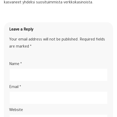
kasvaneet yhdeksi suosituimmista verkkokasinoista.
Leave a Reply
Your email address will not be published.
Required fields
are marked
*
Name
*
Email
*
Website