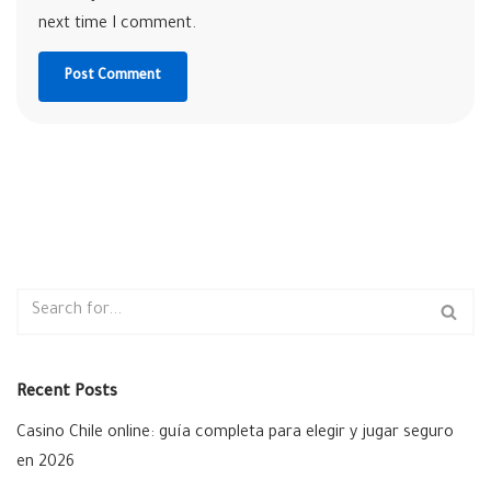
next time I comment.
Recent Posts
Casino Chile online: guía completa para elegir y jugar seguro
en 2026