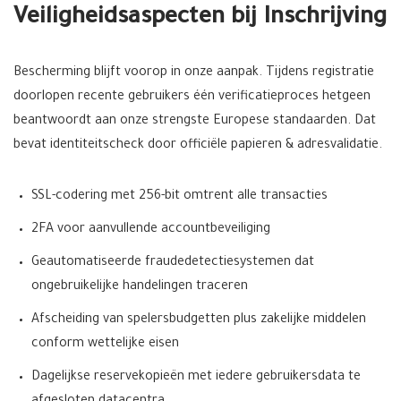
Veiligheidsaspecten bij Inschrijving
Bescherming blijft voorop in onze aanpak. Tijdens registratie
doorlopen recente gebruikers één verificatieproces hetgeen
beantwoordt aan onze strengste Europese standaarden. Dat
bevat identiteitscheck door officiële papieren & adresvalidatie.
SSL-codering met 256-bit omtrent alle transacties
2FA voor aanvullende accountbeveiliging
Geautomatiseerde fraudedetectiesystemen dat
ongebruikelijke handelingen traceren
Afscheiding van spelersbudgetten plus zakelijke middelen
conform wettelijke eisen
Dagelijkse reservekopieën met iedere gebruikersdata te