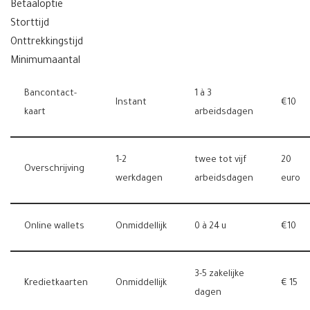
Betaaloptie
Storttijd
Onttrekkingstijd
Minimumaantal
Bancontact-
1 à 3
Instant
€10
kaart
arbeidsdagen
1-2
twee tot vijf
20
Overschrijving
werkdagen
arbeidsdagen
euro
Online wallets
Onmiddellijk
0 à 24 u
€10
3-5 zakelijke
Kredietkaarten
Onmiddellijk
€ 15
dagen