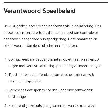
Verantwoord Speelbeleid
Bewust gokken creëert één hoofdwaarde in de instelling. Ons
passen toe meerdere tools die gamers bijstaan controle te
handhaven aangaande hun speelgedrag. Deze maatregelen
reiken voorbij dan de juridische minimumeisen.
Configureerbare depositolimieten op etmaal, week en 30
dagen met vereiste afkoelingsperiode bij vermeerderingen
Tijdslimieten betreffende automatische notificaties &
uitlog-mogelijkheden
Verliescaps dat spelers hoeden voor onverantwoorde
bestedingen
Kortstondige zelfuitsluiting variërend van 24 uren à zes