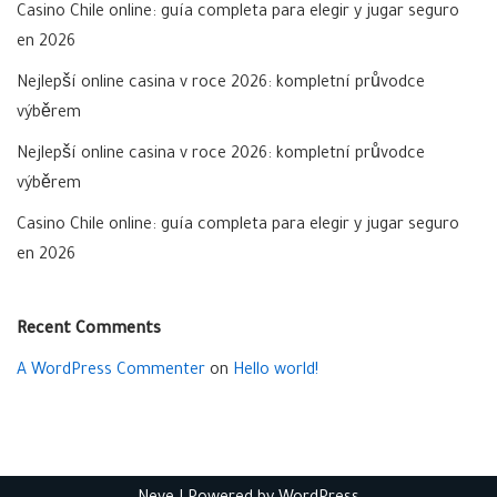
Casino Chile online: guía completa para elegir y jugar seguro
en 2026
Nejlepší online casina v roce 2026: kompletní průvodce
výběrem
Nejlepší online casina v roce 2026: kompletní průvodce
výběrem
Casino Chile online: guía completa para elegir y jugar seguro
en 2026
Recent Comments
A WordPress Commenter
on
Hello world!