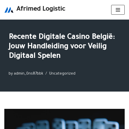
Afrimed Logistic
Skip
to
content
Recente Digitale Casino België:
Jouw Handleiding voor Veilig
Digitaal Spelen
by
admin_0ns87bbk
Uncategorized