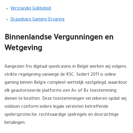
Verstandig Gokbeleid
Draagbare Gaming Ervaring
Binnenlandse Vergunningen en
Wetgeving
Aangezien fris digitaal speelcasino in België werken wij volgens
strikte regelgeving vanwege de KSC. Sedert 2011 is online
gaming binnen Belgïe compleet wettelijk vastgelegd, waardoor
elk geautoriseerde platforms een A+ of B+ toestemming
dienen te bezitten. Deze toestemmingen verzekeren opdat wij
voldoen conform iedere legale vereisten betreffende
spelersprotectie, rechtvaardige spelregels en doorzichtige
betalingen.