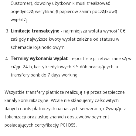
Customer), dowolny użytkownik musi zrealizować
pojedynczą weryfikację papierów zanim początkową
wypłatą
Limitacje transakcyjne
– najmniejsza wpłata wynosi 10€,
zaś gdy najwyższe kwoty wypłat zależne od statusu w
schemacie lojalnościowym
Terminy wykonania wypłat
– e-portfele przetwarzane są w
ciągu 24 h, karty kredytowych 3-5 dób pracujących, a
transfery bank do 7 days working
Wszystkie transfery płatnicze realizują się przez bezpieczne
kanały komunikacyjne. Wcale nie składujemy całkowitych
danych cards płatniczych na naszych serwerach, używając z
tokenizacji oraz usług znanych dostawców payment
posiadających certyfikację PCI DSS.