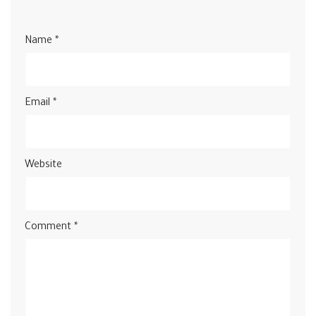
Name
*
Email
*
Website
Comment
*