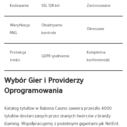
Kodowanie
SSL 128-bit
Zastosowane
Weryfikacja
Obiektywne
Okresowe
RNG
kontrole
Protekcja
Kompletna
GDPR spełnienie
treści
konformność
Wybór Gier i Providerzy
Oprogramowania
Katalog tytułów w Rabona Casino zawiera przeszło 4000
tytułów dostarczanych przez znanych twórców z branży
iGaming. Współpracujemy z podobnymi gigantami jak NetEnt,