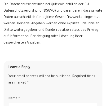
Die Datenschutzrichtlinien bei Quickwin erfüllen der EU-
Datenschutzverordnung (DSGVO) und garantieren, dass private
Daten ausschließlich für legitime Geschäftszwecke eingesetzt
werden. Keinerlei Angaben werden ohne explizite Erlaubnis an
Dritte weitergegeben, und Kunden besitzen stets das Privileg
auf Information, Berichtigung oder Löschung ihrer
gespeicherten Angaben.
Leave a Reply
Your email address will not be published.
Required fields
are marked
*
Name
*