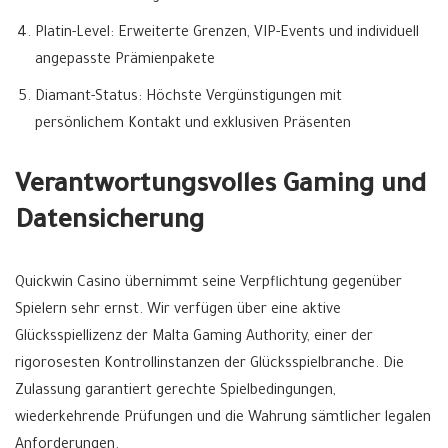
Platin-Level: Erweiterte Grenzen, VIP-Events und individuell
angepasste Prämienpakete
Diamant-Status: Höchste Vergünstigungen mit
persönlichem Kontakt und exklusiven Präsenten
Verantwortungsvolles Gaming und
Datensicherung
Quickwin Casino übernimmt seine Verpflichtung gegenüber
Spielern sehr ernst. Wir verfügen über eine aktive
Glücksspiellizenz der Malta Gaming Authority, einer der
rigorosesten Kontrollinstanzen der Glücksspielbranche. Die
Zulassung garantiert gerechte Spielbedingungen,
wiederkehrende Prüfungen und die Wahrung sämtlicher legalen
Anforderungen.