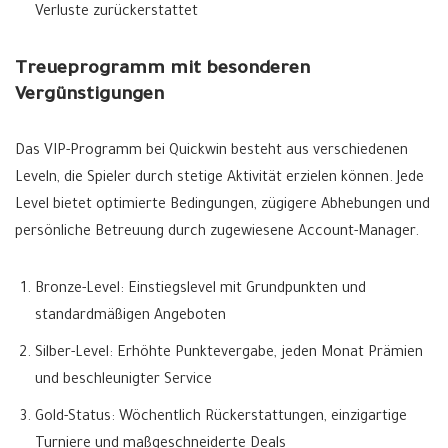
Verluste zurückerstattet
Treueprogramm mit besonderen
Vergünstigungen
Das VIP-Programm bei Quickwin besteht aus verschiedenen
Leveln, die Spieler durch stetige Aktivität erzielen können. Jede
Level bietet optimierte Bedingungen, zügigere Abhebungen und
persönliche Betreuung durch zugewiesene Account-Manager.
Bronze-Level: Einstiegslevel mit Grundpunkten und
standardmäßigen Angeboten
Silber-Level: Erhöhte Punktevergabe, jeden Monat Prämien
und beschleunigter Service
Gold-Status: Wöchentlich Rückerstattungen, einzigartige
Turniere und maßgeschneiderte Deals