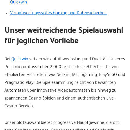
Quickwin
Verantwortungsvolles Gaming und Datensicherheit
Unser weitreichende Spielauswahl
für jeglichen Vorliebe
Bei
Quickwin
setzen wir auf Abwechslung und Qualität. Unseres
Portfolio umfasst über 2.000 akribisch selektierte Titel von
etablierten Herstellern wie NetEnt, Microgaming, Play’n GO und
Pragmatic Play. Die Spielesammlung reicht von bewährten
Automaten über innovative Videoautomaten bis hinweg zu
spannenden Casino-Spielen und einem authentischen Live-
Casino-Bereich.
Unser Slotauswahl bietet progressive Hauptgewinne, die oft