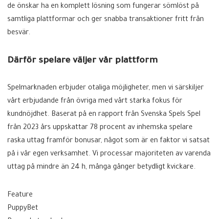
de önskar ha en komplett lösning som fungerar sömlöst på
samtliga plattformar och ger snabba transaktioner fritt från
besvär.
Därför spelare väljer vår plattform
Spelmarknaden erbjuder otaliga möjligheter, men vi särskiljer
vårt erbjudande från övriga med vårt starka fokus för
kundnöjdhet. Baserat på en rapport från Svenska Spels Spel
från 2023 års uppskattar 78 procent av inhemska spelare
raska uttag framför bonusar, något som är en faktor vi satsat
på i vår egen verksamhet. Vi processar majoriteten av varenda
uttag på mindre än 24 h, många gånger betydligt kvickare.
Feature
PuppyBet