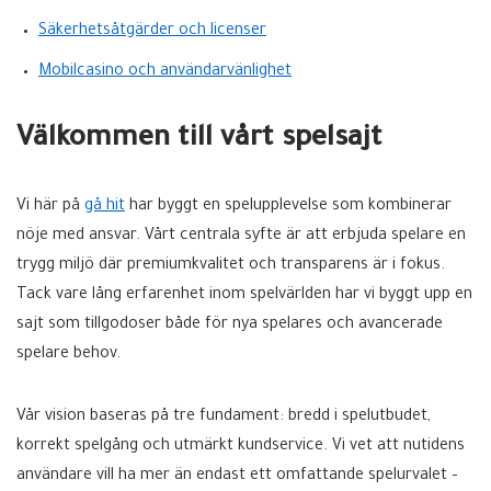
Säkerhetsåtgärder och licenser
Mobilcasino och användarvänlighet
Välkommen till vårt spelsajt
Vi här på
gå hit
har byggt en spelupplevelse som kombinerar
nöje med ansvar. Vårt centrala syfte är att erbjuda spelare en
trygg miljö där premiumkvalitet och transparens är i fokus.
Tack vare lång erfarenhet inom spelvärlden har vi byggt upp en
sajt som tillgodoser både för nya spelares och avancerade
spelare behov.
Vår vision baseras på tre fundament: bredd i spelutbudet,
korrekt spelgång och utmärkt kundservice. Vi vet att nutidens
användare vill ha mer än endast ett omfattande spelurvalet –