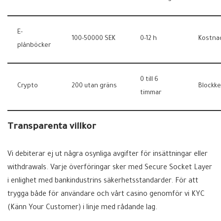
E-
100-50000 SEK
0-12 h
Kostnad
plånböcker
0 till 6
Crypto
200 utan gräns
Blockk
timmar
Transparenta villkor
Vi debiterar ej ut några osynliga avgifter för insättningar eller
withdrawals. Varje överföringar sker med Secure Socket Layer
i enlighet med bankindustrins säkerhetsstandarder. För att
trygga både för användare och vårt casino genomför vi KYC
(Känn Your Customer) i linje med rådande lag.