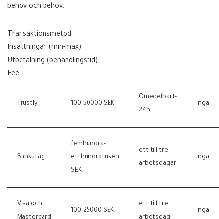
behov och behov.
Transaktionsmetod
Insättningar (min-max)
Utbetalning (behandlingstid)
Fee
Omedelbart-
Trustly
100-50000 SEK
Inga
24h
femhundra-
ett till tre
Bankutag
etthundratusen
Inga
arbetsdagar
SEK
Visa och
ett till tre
100-25000 SEK
Inga
Mastercard
arbetsdag