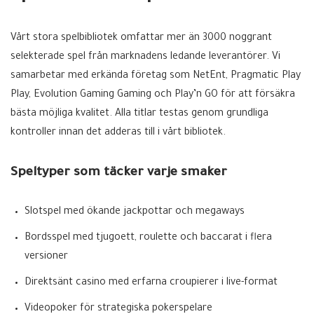
Vårt stora spelbibliotek omfattar mer än 3000 noggrant
selekterade spel från marknadens ledande leverantörer. Vi
samarbetar med erkända företag som NetEnt, Pragmatic Play
Play, Evolution Gaming Gaming och Play’n GO för att försäkra
bästa möjliga kvalitet. Alla titlar testas genom grundliga
kontroller innan det adderas till i vårt bibliotek.
Speltyper som täcker varje smaker
Slotspel med ökande jackpottar och megaways
Bordsspel med tjugoett, roulette och baccarat i flera
versioner
Direktsänt casino med erfarna croupierer i live-format
Videopoker för strategiska pokerspelare