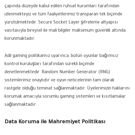
çapında düzeyde kabul edilen ruhsat kurumları tarafından
izlenmekteyiz ve tüm faaliyetlerimiz transparan tek biçimde
yürütülmektedir. Secure Socket Layer şifreleme altyapısı
vasıtasıyla bireysel ile mali bilgiler maksimum güvenlik altında
korunmaktadır.
Adil gaming politikamız uyarınca, bütün oyunlar bağımsız
kontrol kuruluşları tarafından sürekli biçimde
denetlenmektedir. Random Number Generator (RNG)
sistemlerimiz onaylıdır ve oyun neticelerinin tam olarak
rastgele olduğu teminat sağlanmaktadır. Üyelerimizin haklarını
korumak amacıyla sorumlu gaming sistemleri ve kısıtlamalar
sağlanmaktadır.
Data Koruma ile Mahremiyet Politikası