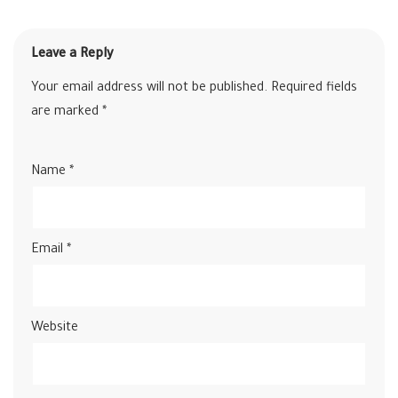
Leave a Reply
Your email address will not be published.
Required fields
are marked
*
Name
*
Email
*
Website