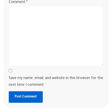
Comment
*
Save my name, email, and website in this browser for the
next time I comment.