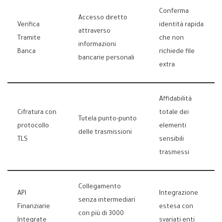
Conferma
Accesso diretto
Verifica
identità rapida
attraverso
Tramite
che non
informazioni
Banca
richiede file
bancarie personali
extra
Affidabilità
Cifratura con
totale dei
Tutela punto-punto
protocollo
elementi
delle trasmissioni
TLS
sensibili
trasmessi
Collegamento
API
Integrazione
senza intermediari
Finanziarie
estesa con
con più di 3000
Integrate
svariati enti