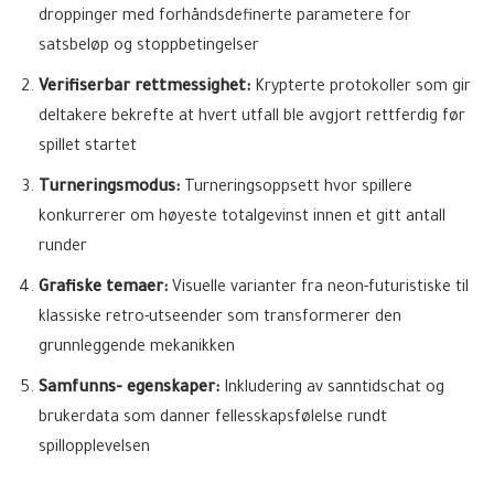
droppinger med forhåndsdefinerte parametere for
satsbeløp og stoppbetingelser
Verifiserbar rettmessighet:
Krypterte protokoller som gir
deltakere bekrefte at hvert utfall ble avgjort rettferdig før
spillet startet
Turneringsmodus:
Turneringsoppsett hvor spillere
konkurrerer om høyeste totalgevinst innen et gitt antall
runder
Grafiske temaer:
Visuelle varianter fra neon-futuristiske til
klassiske retro-utseender som transformerer den
grunnleggende mekanikken
Samfunns- egenskaper:
Inkludering av sanntidschat og
brukerdata som danner fellesskapsfølelse rundt
spillopplevelsen