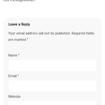
oss fra begynnelsen.
Leave a Reply
Your email address will not be published.
Required fields
are marked
*
Name
*
Email
*
Website