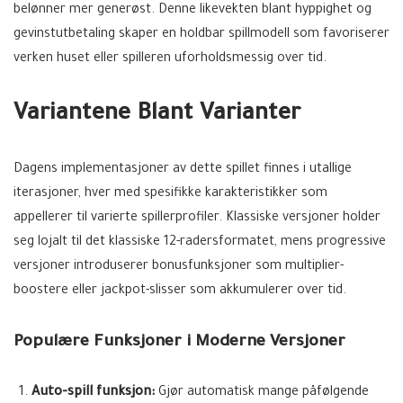
belønner mer generøst. Denne likevekten blant hyppighet og
gevinstutbetaling skaper en holdbar spillmodell som favoriserer
verken huset eller spilleren uforholdsmessig over tid.
Variantene Blant Varianter
Dagens implementasjoner av dette spillet finnes i utallige
iterasjoner, hver med spesifikke karakteristikker som
appellerer til varierte spillerprofiler. Klassiske versjoner holder
seg lojalt til det klassiske 12-radersformatet, mens progressive
versjoner introduserer bonusfunksjoner som multiplier-
boostere eller jackpot-slisser som akkumulerer over tid.
Populære Funksjoner i Moderne Versjoner
Auto-spill funksjon:
Gjør automatisk mange påfølgende