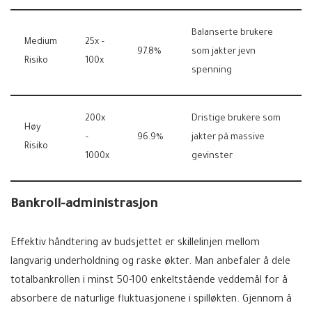
Balanserte brukere
Medium
25x –
97.8%
som jakter jevn
Risiko
100x
spenning
200x
Dristige brukere som
Høy
–
96.9%
jakter på massive
Risiko
1000x
gevinster
Bankroll-administrasjon
Effektiv håndtering av budsjettet er skillelinjen mellom
langvarig underholdning og raske økter. Man anbefaler å dele
totalbankrollen i minst 50-100 enkeltstående veddemål for å
absorbere de naturlige fluktuasjonene i spilløkten. Gjennom å