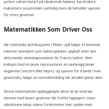
justere satsen basert på nåværende balanse, kan brukere
maksimere sesjonstiden samtidig mens de beholder sjansen
for store gevinster.
Matematikken Som Driver Oss
Vår statistiske distribusjonen i Plinko- spill følger et binomisk
mønster anerkjent som Galton-planken, oppkalt etter den
viktorianske vitenskapsmannen Sir Francis Galton. Hver
kollisjon med en pinne representerer en uavhengig binær
avgjørelse (venstre eller høyre), og sjansen for å lande i hver
gevinstsliss følger en normalfordeling når antallet pinner øker.
Denne matematiske oppbyggingen sikrer at de sentrale
slissene med lavere gevinster blir truffet hyppigere, mens
sideslissene langs sidene forekommer mer sjelden men